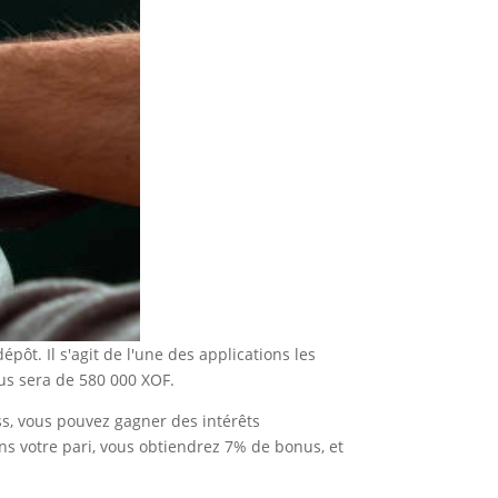
t. Il s'agit de l'une des applications les
us sera de 580 000 XOF.
ess, vous pouvez gagner des intérêts
s votre pari, vous obtiendrez 7% de bonus, et