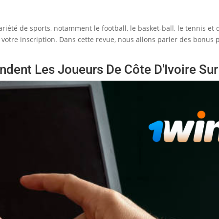
iété de sports, notamment le football, le basket-ball, le tennis et 
votre inscription. Dans cette revue, nous allons parler des bonus p
dent Les Joueurs De Côte D'Ivoire Sur