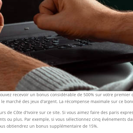
uvez recevoir un bonus considérable de 500% sur votre premier dépô
r le marché des jeux d'argent. La récompense maximale sur ce bon
urs de Côte d'Ivoire sur ce site. Si vous aimez faire des paris expr
ts ou plus. Par exemple, si vous sélectionnez cinq événements dan
vous obtiendrez un bonus supplémentaire de 15%.