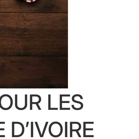
OUR LES
 D’IVOIRE