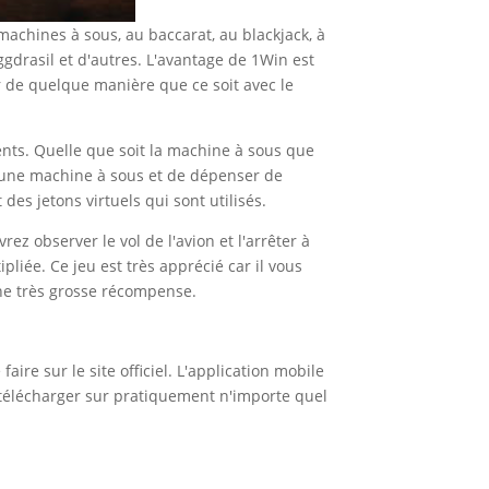
achines à sous, au baccarat, au blackjack, à
gdrasil et d'autres. L'avantage de 1Win est
r de quelque manière que ce soit avec le
nts. Quelle que soit la machine à sous que
ir une machine à sous et de dépenser de
es jetons virtuels qui sont utilisés.
z observer le vol de l'avion et l'arrêter à
pliée. Ce jeu est très apprécié car il vous
une très grosse récompense.
ire sur le site officiel. L'application mobile
a télécharger sur pratiquement n'importe quel