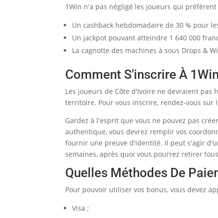
1Win n'a pas négligé les joueurs qui préfèrent 
Un cashback hebdomadaire de 30 % pour les
Un jackpot pouvant atteindre 1 640 000 franc
La cagnotte des machines à sous Drops & Wi
Comment S'inscrire À 1Wi
Les joueurs de Côte d'Ivoire ne devraient pas h
territoire. Pour vous inscrire, rendez-vous sur l
Gardez à l'esprit que vous ne pouvez pas créer
authentique, vous devrez remplir vos coordonn
fournir une preuve d'identité. Il peut s'agir 
semaines, après quoi vous pourrez retirer tous
Quelles Méthodes De Paiem
Pour pouvoir utiliser vos bonus, vous devez ap
Visa ;