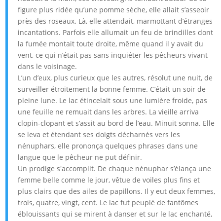
figure plus ridée qu’une pomme sèche, elle allait s’asseoir
près des roseaux. Là, elle attendait, marmottant d’étranges
incantations. Parfois elle allumait un feu de brindilles dont
la fumée montait toute droite, même quand il y avait du
vent, ce qui n’était pas sans inquiéter les pêcheurs vivant
dans le voisinage.
L’un d’eux, plus curieux que les autres, résolut une nuit, de
surveiller étroitement la bonne femme. C’était un soir de
pleine lune. Le lac étincelait sous une lumière froide, pas
une feuille ne remuait dans les arbres. La vieille arriva
clopin-clopant et s’assit au bord de l’eau. Minuit sonna. Elle
se leva et étendant ses doigts décharnés vers les
nénuphars, elle prononça quelques phrases dans une
langue que le pêcheur ne put définir.
Un prodige s'accomplit. De chaque nénuphar s’élança une
femme belle comme le jour, vêtue de voiles plus fins et
plus clairs que des ailes de papillons. Il y eut deux femmes,
trois, quatre, vingt, cent. Le lac fut peuplé de fantômes
éblouissants qui se mirent à danser et sur le lac enchanté,