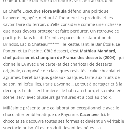
couleur utilisé fait écho à la nature : vert, terracotta, blanc…
La Cheffe Executive
Flora Mikula
défend une politique
locavore engagée, mettant à l’honneur les produits et les
savoir-faire du terroir, qu’elle considère comme une richesse
que nous devons protéger et faire perdurer. On retrouve ce
parti-pris dans les différents espaces de restauration de
Brindos, Lac & Château***** : le Restaurant, le Bar Étoile, Le
Ponton et La Piscine. Côté dessert, c’est
Mathieu Mandard,
chef pâtissier et champion de France des desserts (2004)
, qui
donne le LA avec une carte (et des chariots !)de desserts
originale, composée de classiques revisités : cake chocolat et
agrumes, béret basque, gâteaux basques, tarte aux fruits de
saison, millefeuilles, Paris Bayonne… Le tout à partager et à la
découpe. Le dessert lumière : le baba au rhum, et sa mise en
scène, servi avec plusieurs garnitures et alcool au choix.
Millésime présente une collaboration exceptionnelle avec le
chocolatier emblématique de Bayonne,
Cazenave
. Ici, le
chocolat se découvre toutes ses formes et devient un véritable
spectacle puisqu’il est produit devant les hôtes. La