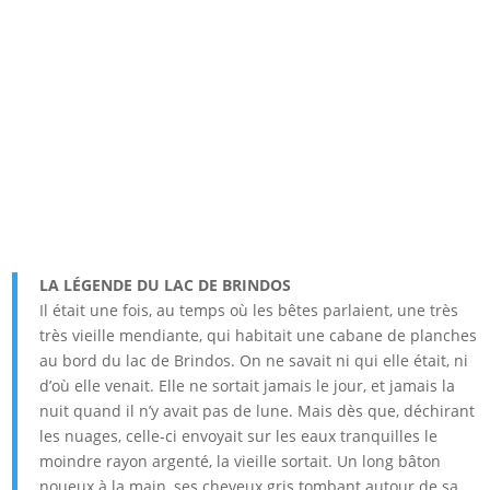
LA LÉGENDE DU LAC DE BRINDOS
Il était une fois, au temps où les bêtes parlaient, une très
très vieille mendiante, qui habitait une cabane de planches
au bord du lac de Brindos. On ne savait ni qui elle était, ni
d’où elle venait. Elle ne sortait jamais le jour, et jamais la
nuit quand il n’y avait pas de lune. Mais dès que, déchirant
les nuages, celle-ci envoyait sur les eaux tranquilles le
moindre rayon argenté, la vieille sortait. Un long bâton
noueux à la main, ses cheveux gris tombant autour de sa