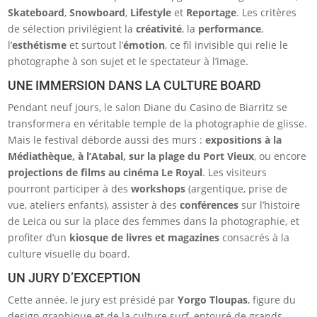
Skateboard
,
Snowboard
,
Lifestyle
et
Reportage
. Les critères
de sélection privilégient la
créativité
, la
performance
,
l’
esthétisme
et surtout l’
émotion
, ce fil invisible qui relie le
photographe à son sujet et le spectateur à l’image.
UNE IMMERSION DANS LA CULTURE BOARD
Pendant neuf jours, le salon Diane du Casino de Biarritz se
transformera en véritable temple de la photographie de glisse.
Mais le festival déborde aussi des murs :
expositions à la
Médiathèque, à l’Atabal, sur la plage du Port Vieux
, ou encore
projections de films au cinéma Le Royal
. Les visiteurs
pourront participer à des
workshops
(argentique, prise de
vue, ateliers enfants), assister à des
conférences
sur l’histoire
de Leica ou sur la place des femmes dans la photographie, et
profiter d’un
kiosque de livres et magazines
consacrés à la
culture visuelle du board.
UN JURY D’EXCEPTION
Cette année, le jury est présidé par
Yorgo Tloupas
, figure du
design graphique et de la culture surf, entouré de grands