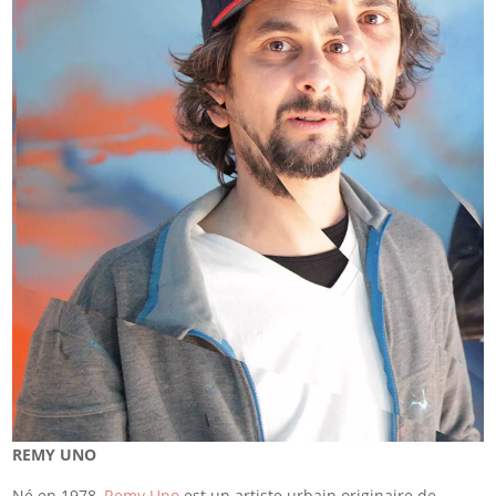
REMY UNO
Né en 1978,
Remy Uno
est un artiste urbain originaire de