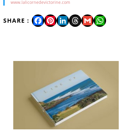
www.lalicornedevictorine.com
Facebook
Pinterest
LinkedIn
Threads
Gmail
WhatsA