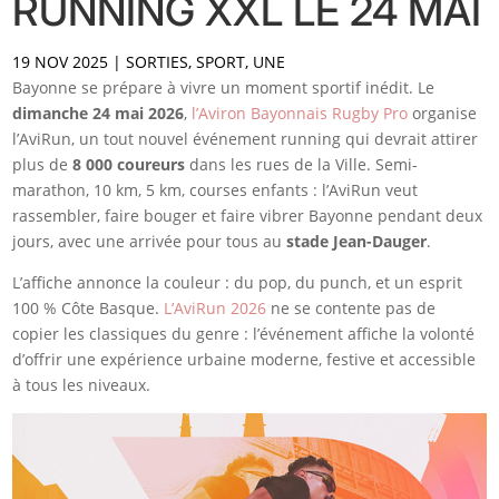
RUNNING XXL LE 24 MAI
19 NOV 2025
|
SORTIES
,
SPORT
,
UNE
Bayonne se prépare à vivre un moment sportif inédit. Le
dimanche 24 mai 2026
,
l’Aviron Bayonnais Rugby Pro
organise
l’AviRun, un tout nouvel événement running qui devrait attirer
plus de
8 000 coureurs
dans les rues de la Ville. Semi-
marathon, 10 km, 5 km, courses enfants : l’AviRun veut
rassembler, faire bouger et faire vibrer Bayonne pendant deux
jours, avec une arrivée pour tous au
stade Jean-Dauger
.
L’affiche annonce la couleur : du pop, du punch, et un esprit
100 % Côte Basque.
L’AviRun 2026
ne se contente pas de
copier les classiques du genre : l’événement affiche la volonté
d’offrir une expérience urbaine moderne, festive et accessible
à tous les niveaux.