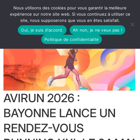
Nous utilisons des cookies pour vous garantir la meilleure
expérience sur notre site web. Si vous continuez à utiliser ce
site, nous supposerons que vous en êtes satisfait.
Oui, je suis d'accord.
Ah non, je ne veux pas !
Politique de confidentialité
AVIRUN 2026 :
BAYONNE LANCE UN
RENDEZ-VOUS