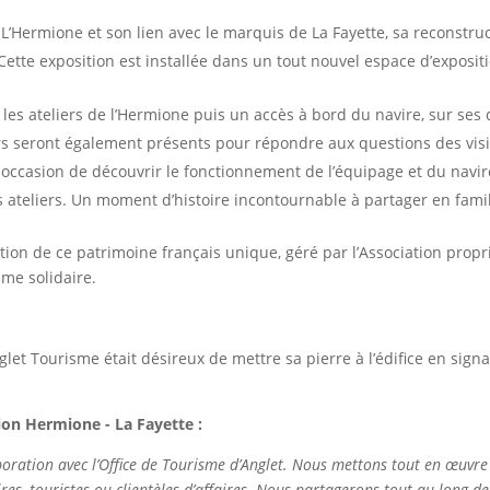
 L’Hermione et son lien avec le marquis de La Fayette, sa reconstruct
tte exposition est installée dans un tout nouvel espace d’expositio
t les ateliers de l’Hermione puis un accès à bord du navire, sur 
ers seront également présents pour répondre aux questions des vi
 occasion de découvrir le fonctionnement de l’équipage et du navire,
s ateliers. Un moment d’histoire incontournable à partager en famil
ation de ce patrimoine français unique, géré par l’Association propr
isme solidaire.
glet Tourisme était désireux de mettre sa pierre à l’édifice en sig
tion Hermione - La Fayette :
laboration avec l’Office de Tourisme d’Anglet. Nous mettons tout en œu
es, touristes ou clientèles d’affaires. Nous partagerons tout au long de