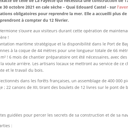
 exacte de celle de La Fayette qui nécessita une construction de 
e 30 octobre 2021 en cale sèche – Quai Edouard Castel - sur
l’ave
ations obligatoires pour reprendre la mer. Elle a accueilli plus de
reprendront à compter du 12 février.
 l’Hermione s’ouvre aux visiteurs durant cette opération de mainte
ère !
lantation maritime stratégique et la disponibilité dans le Port de 
tonnes à la coque de 44 mètres pour une longueur totale de 66 mè
00 m² ! 6 mois de chantier préparatoire ont été nécessaires, avec 
la voute arrière. Les artisans locaux se mettront au service de c
e et le travail du bois.
lectionnés dans les forêts françaises, un assemblage de 400 000 pi
 ; 22 canons de XII, tirant des boulets de 12 livres sur le pont de b
ites guidées pour percer les secrets de sa construction et de sa nav
rties :