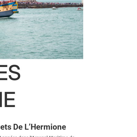
ES
NE
crets De L’Hermione