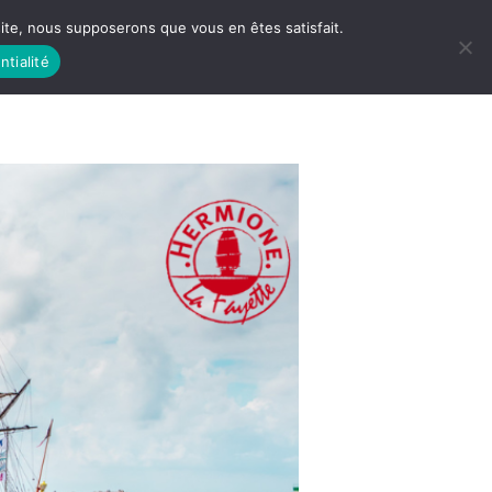
 site, nous supposerons que vous en êtes satisfait.
ntialité
 LIFE
LES RACINES