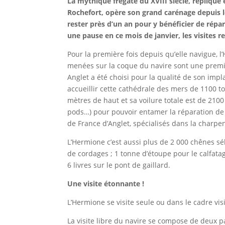
La mythique frégate du XVIII siècle, réplique
Rochefort, opère son grand carénage depuis l
rester près d’un an pour y bénéficier de répar
une pause en ce mois de janvier, les visites 
Pour la première fois depuis qu’elle navigue,
menées sur la coque du navire sont une premi
Anglet a été choisi pour la qualité de son imp
accueillir cette cathédrale des mers de 1100 
mètres de haut et sa voilure totale est de 21
pods…) pour pouvoir entamer la réparation de 
de France d’Anglet, spécialisés dans la charpent
L’Hermione c’est aussi plus de 2 000 chênes sé
de cordages ; 1 tonne d’étoupe pour le calfatage
6 livres sur le pont de gaillard.
Une visite étonnante !
L’Hermione se visite seule ou dans le cadre vis
La visite libre du navire se compose de deux pa