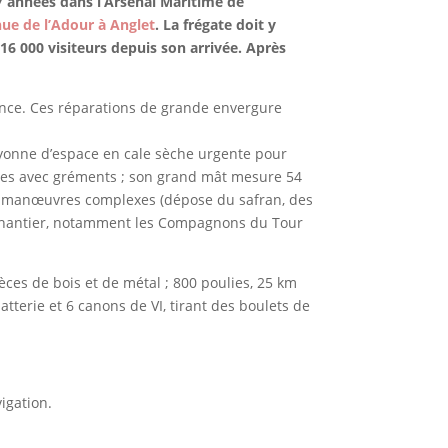
17 années dans l’Arsenal Maritime de
nue de l’Adour à Anglet
. La frégate doit y
 16 000 visiteurs depuis son arrivée. Après
nance. Ces réparations de grande envergure
Bayonne d’espace en cale sèche urgente pour
tres avec gréments ; son grand mât mesure 54
des manœuvres complexes (dépose du safran, des
e chantier, notamment les Compagnons du Tour
èces de bois et de métal ; 800 poulies, 25 km
atterie et 6 canons de VI, tirant des boulets de
igation.