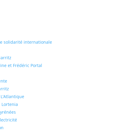
de solidarité internationale
arritz
ine et Frédéric Portal
ente
rritz
 L’Atlantique
 Lortenia
Pyrénées
ectricité
on