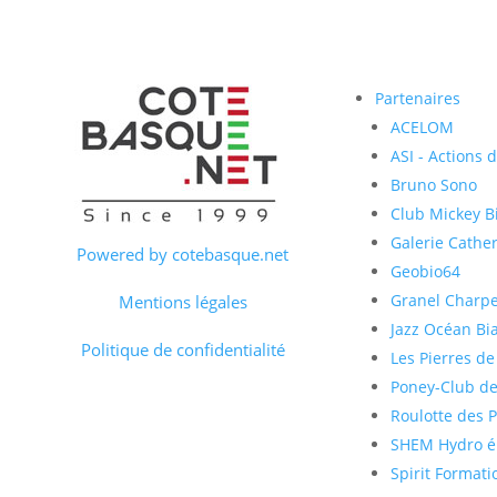
Partenaires
ACELOM
ASI - Actions 
Bruno Sono
Club Mickey Bi
Galerie Cather
Powered by cotebasque.net
Geobio64
Granel Charp
Mentions légales
Jazz Océan Bia
Politique de confidentialité
Les Pierres de
Poney-Club de
Roulotte des 
SHEM Hydro él
Spirit Formati