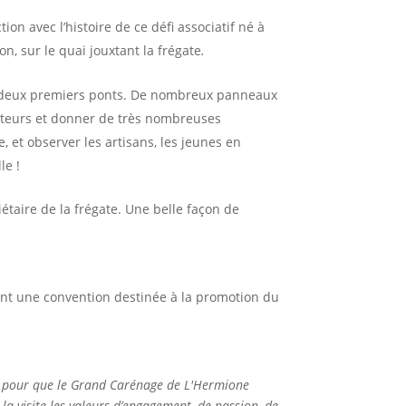
ion avec l’histoire de ce défi associatif né à
n, sur le quai jouxtant la frégate
.
ses deux premiers ponts. De nombreux panneaux
siteurs et donner de très nombreuses
 et observer les artisans, les jeunes en
le !
iétaire de la frégate. Une belle façon de
nant une convention destinée à la promotion du
vre pour que le Grand Carénage de L'Hermione
 la visite les valeurs d’engagement, de passion, de