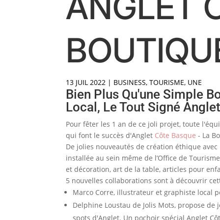
ANGLET C
BOUTIQUE
13 JUIL 2022
|
BUSINESS
,
TOURISME
,
UNE
Bien Plus Qu'une Simple Bou
Local, Le Tout Signé Angle
Pour fêter les 1 an de ce joli projet, toute l'
qui font le succès d'Anglet
Côte Basque
- La Bo
De jolies nouveautés de création éthique avec 
installée au sein même de l’Office de Tourisme
et décoration, art de la table, articles pour e
5 nouvelles collaborations sont à découvrir cet
Marco Corre, illustrateur et graphiste local p
Delphine Loustau de Jolis Mots, propose de jo
spots d'Anglet. Un pochoir spécial Anglet C