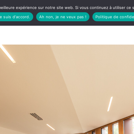
eilleure expérience sur notre site web. Si vous continuez à utiliser ce
je suis d'accord.
Ah non, je ne veux pas !
Politique de confide
TUDIO
FÊTES BASQUES
À MANGER
CÔTÉ SORTIES
GREEN