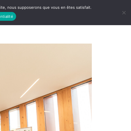
 site, nous supposerons que vous en êtes satisfait.
ntialité
 LIFE
LES RACINES