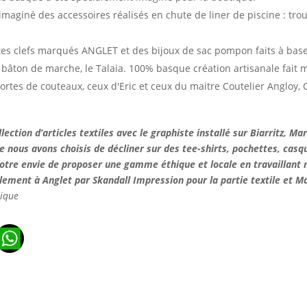
 imaginé des accessoires réalisés en chute de liner de piscine : trou
tes clefs marqués ANGLET et des bijoux de sac pompon faits à base 
e bâton de marche, le Talaia. 100% basque création artisanale fait m
ortes de couteaux, ceux d'Eric et ceux du maitre Coutelier Angloy,
lection d’articles textiles avec le graphiste installé sur Biarritz, M
 nous avons choisis de décliner sur des tee-shirts, pochettes, casqu
 notre envie de proposer une gamme éthique et locale en travaillan
lement à Anglet par Skandall Impression pour la partie textile et M
tique
n
ads
ail
WhatsApp