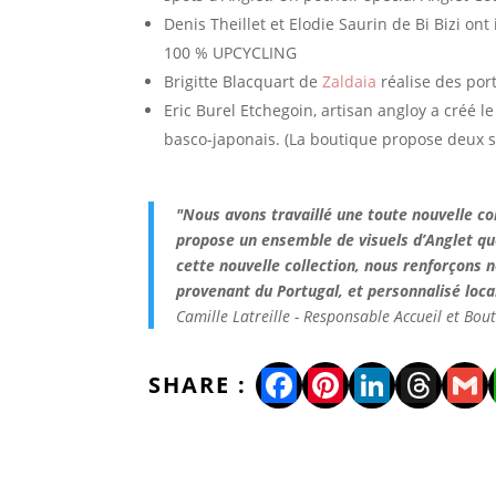
Denis Theillet et Elodie Saurin de Bi Bizi ont
100 % UPCYCLING
Brigitte Blacquart de
Zaldaia
réalise des por
Eric Burel Etchegoin, artisan angloy a créé l
basco-japonais. (La boutique propose deux s
"Nous avons travaillé une toute nouvelle col
propose un ensemble de visuels d’Anglet que
cette nouvelle collection, nous renforçons
provenant du Portugal, et personnalisé loca
Camille Latreille - Responsable Accueil et Bou
Facebook
Pinterest
LinkedI
Thre
Gm