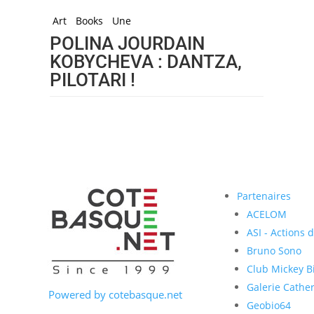
Art
Books
Une
POLINA JOURDAIN
KOBYCHEVA : DANTZA,
PILOTARI !
Partenaires
ACELOM
ASI - Actions 
Bruno Sono
Club Mickey Bi
Galerie Cather
Powered by cotebasque.net
Geobio64