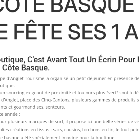
ÔTE BASQUE 
 FÊTE SES 1 
tique, C'est Avant Tout Un Écrin Pour L
t Côte Basque.
équipe d'Anglet Tourisme, a organisé un petit déjeuner en présence 
utique.
un sourcing exigeant de proximité et toujours plus "vert" sont à d
 d’Anglet, place des Cinq-Cantons, plusieurs gammes de produits so
nfants et gourmandises, senteurs.
te année :
our plusieurs marques de surf, il propose ici une belle séries de vis
lies créations en tissus : sacs, cousins, torchons en lin, le tout pe
ôte basque a été spécialement imaginé pour la boutique.