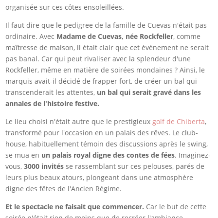
organisée sur ces côtes ensoleillées.
Il faut dire que le pedigree de la famille de Cuevas n'était pas
ordinaire. Avec
Madame de Cuevas, née Rockfeller
, comme
maîtresse de maison, il était clair que cet événement ne serait
pas banal. Car qui peut rivaliser avec la splendeur d'une
Rockfeller, même en matière de soirées mondaines ? Ainsi, le
marquis avait-il décidé de frapper fort, de créer un bal qui
transcenderait les attentes,
un bal qui serait gravé dans les
annales de l'histoire festive.
Le lieu choisi n'était autre que le prestigieux
golf de Chiberta
,
transformé pour l'occasion en un palais des rêves. Le club-
house, habituellement témoin des discussions après le swing,
se mua en
un palais royal digne des contes de fées
. Imaginez-
vous,
3000 invités
se rassemblant sur ces pelouses, parés de
leurs plus beaux atours, plongeant dans une atmosphère
digne des fêtes de l'Ancien Régime.
Et le spectacle ne faisait que commencer.
Car le but de cette
soirée n'était rien de moins que de recréer l'ambiance