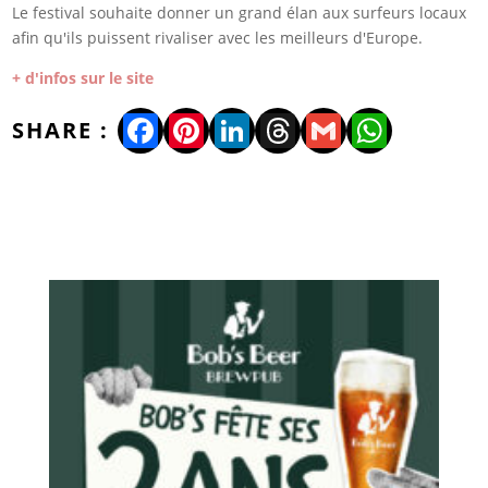
Le festival souhaite donner un grand élan aux surfeurs locaux
afin qu'ils puissent rivaliser avec les meilleurs d'Europe.
+ d'infos sur le site
Facebook
Pinterest
LinkedIn
Threads
Gmail
WhatsA