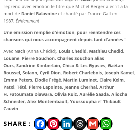
reprend avec émotion le titre que Michel Berger a écrit à la
mort de
Daniel Balavoine
et chanté par France Gall en
1987,
Évidemment
.
Une émission remplie d'émotion, pour réentendre ces
chansons qui nous accompagnent depuis tant d’années !
Avec
Nach
(Anna Chédid)
, Louis Chedid, Mathieu Chedid,
Louane, Pierre Souchon, Charles Souchon alias
Ours,
Sandrine Kimberlain, Chico & Les Gypsies, Gaëtan
Roussel, Solann, Cyril Dion, Robert Charlebois, Joseph Kamel,
Emma Peters, Elodie Frégé
,
Martin Luminet, Claire Keim,
Patxi, Tété, Pierre Lapointe, Jeanne Cherhal, Arthur
H, Fatoumata Diawara
,
Olivia Ruiz, Aurélie Saada, Aliocha
Schneider, Alex Montembault, Youssoupha
et
Thibault
Cauvin
Facebook
Pinterest
LinkedIn
Threads
Gmail
WhatsA