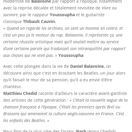
modernité de
Balavoine
par rapport à l'époque, notamment
avec la reprise décalée et totalement revisitée de
Vivre ou
survivre
, par le rappeur
Youssoupha
et le guitariste
classique
Thibault Cauvin.
« Quand on regarde les archives, on sent un homme en colère, et
c’est un peu ça le moteur du rap. Balavoine, il représente ça, une
certaine réussite artistique mais qu’il voulait mettre au service
d’une certaine parole qui traduisait son intranquillité par rapport
aux choses qui ne vont pas. »
Youssoupha
Avec cette plongée dans la vie de
Daniel Balavoine,
on
découvre ainsi que c'est en écoutant les Beatles, un jour alors
qu’il faisait le mur de sa pension, qu'il a eu envie d’être
chanteur.
Matthieu Chedid
raconte d'ailleurs le caractère avant-gardiste
des artistes de cette génération : «
C’était la nouvelle vague de la
chanson française à l’époque. C’était les premiers après Brel ou
Brassens qui amenaient la culture anglo-saxonne en France. C’est
les enfants des Beatles.
»
Pour finir de la plus jolie des façons,
Nach
(Anna Chedid),