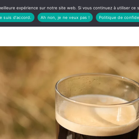
eilleure expérience sur notre site web. Si vous continuez à utiliser ce
je suis d'accord.
Ah non, je ne veux pas !
Politique de confide
TUDIO
FÊTES BASQUES
À MANGER
CÔTÉ SORTIES
GREEN