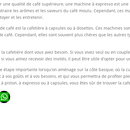
er une qualité de café supérieure, une machine à expresso est une
extraire les arômes et les saveurs du café moulu. Cependant, ces m
toyer et les entretenir.
e café est la cafetière à capsules ou à dosettes. Ces machines son
 café. Cependant, elles sont souvent plus chères que les autres ty
de la cafetière dont vous avez besoin. Si vous vivez seul ou en coupl
i vous aimez recevoir des invités, il peut être utile d'opter pour u
ne étape importante lorsqu'on aménage sur la côte basque, où la cult
t à vos goûts et à vos besoins, et qui vous permettra de profiter 
, à piston, à expresso ou à capsules, vous êtes sûr de trouver la ca
n
ads
ail
WhatsApp