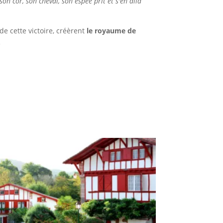
son cor, son cheval, son espée prit et s'en alla
e cette victoire, créèrent
le royaume de
.