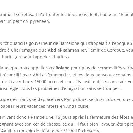
omme il se refusait d'affronter les bouchons de Béhobie un 15 août 
par un petit col pyrénéen.
s tôt quand le gouverneur de Barcelone qui s’appelait à l'époque
S
indre à Charlemagne que
A
bd al-Rahman Ier,
l'émir de Cordoue, veut
harlie (on peut l'appeler Charlie?).
land, que nous appellerons
Roland
pour plus de commodités verbale
t réconcilié avec Abd al-Rahman Ier, et les deux nouveaux copains 
tir de là avec leurs 15000 potes et que s'ils insistent, les sarrasins
insi régler tous les problèmes d’émigration sans se trumper..
roupe des francs se déplace vers Pampelune, se disant que vu que c’
e oublier leurs vacances ratées en Andalousie.
 arrivent donc à Pampelune, 15 jours après la fermeture des fêtes et
nant avec son cor de chasse, ce qui, il faut bien l’avouer, était 
d’Aguilera un soir de défaite par Michel Etcheverry.