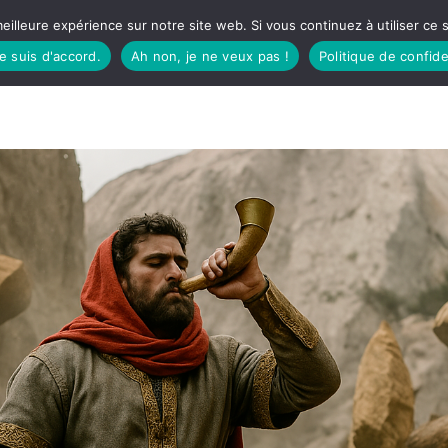
eilleure expérience sur notre site web. Si vous continuez à utiliser ce
je suis d'accord.
Ah non, je ne veux pas !
Politique de confide
TUDIO
FÊTES BASQUES
À MANGER
CÔTÉ SORTIES
GREEN