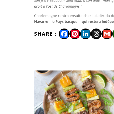
Son frère Beaudoin vient enfin à son aide ; mais qua
droit à l'ost de Charlemagne."
Charlemagne rentra ensuite chez lui, décida de
Navarre - le Pays basque - qui restera indép
Facebook
Pinterest
LinkedI
Thre
Gm