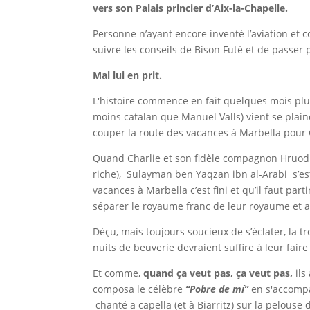
vers son Palais princier d’Aix-la-Chapelle.
Personne n’ayant encore inventé l’aviation et c
suivre les conseils de Bison Futé et de passer 
Mal lui en prit.
L'histoire commence en fait quelques mois plu
moins catalan que Manuel Valls) vient se pla
couper la route des vacances à Marbella pour C
Quand Charlie et son fidèle compagnon Hruod
riche), Sulayman ben Yaqzan ibn al-Arabi s’es
vacances à Marbella c’est fini et qu’il faut par
séparer le royaume franc de leur royaume et a
Déçu, mais toujours soucieux de s’éclater, la t
nuits de beuverie devraient suffire à leur fair
Et comme,
quand ça veut pas, ça veut pas,
ils
composa le célèbre
“Pobre de mí”
en s'accompag
chanté a capella (et à Biarritz) sur la pelouse 