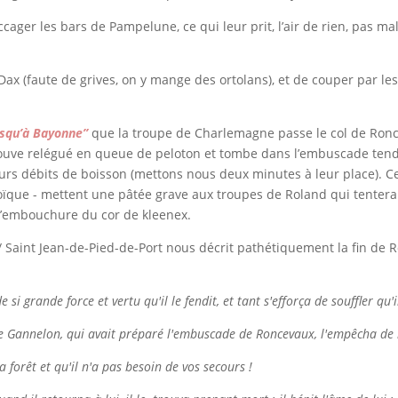
ccager les bars de Pampelune, ce qui leur prit, l’air de rien, pas 
e Dax (faute de grives, on y mange des ortolans), et de couper par 
usqu’à Bayonne”
que la troupe de Charlemagne passe le col de Ron
ouve relégué en queue de peloton et tombe dans l’embuscade ten
leurs débits de boisson (mettons nous deux minutes à leur place). C
oïque - mettent une pâtée grave aux troupes de Roland qui tentera 
 l’embouchure du cor de kleenex.
/ Saint Jean-de-Pied-de-Port nous décrit pathétiquement la fin de 
 si grande force et vertu qu'il le fendit, et tant s'efforça de souffler qu'
tre Gannelon, qui avait préparé l'embuscade de Roncevaux, l'empêcha de 
a forêt et qu'il n'a pas besoin de vos secours !