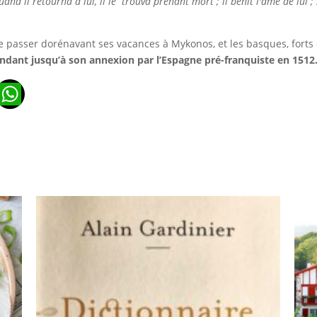
nd il retourna à lui, il le trouva prenant mort ; il bénit l'âme de lui ; 
 passer dorénavant ses vacances à Mykonos, et les basques, forts d
endant jusqu’à son annexion par l’Espagne pré-franquiste en 1512
n
ads
ail
WhatsApp