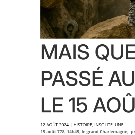
MAIS QUE
PASSÉ AU
LE 15 AOÛ
12 AOÛT 2024
|
HISTOIRE
,
INSOLITE
,
UNE
15 août 778, 14h45, le grand Charlemagne, pr