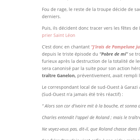
Fou de rage, le reste de la troupe décide de sa
derniers.
Puis, ils décident donc tracer vers les fêtes d
prier Saint Léon
C’est donc en chantant
“J’irais de Pampelune j
depuis le triste épisode du
“Pobre de mí”
se tr
furieux après la destruction de la totalité de 
sera canonisé par la suite pour son action hér
traître Ganelon,
préventivement, avait rempli
Le correspondant local de sud-Ouest à Garazi 
(Sud-Ouest n’a jamais été très réactif) :
“ Alors son cor d'ivoire mit à la bouche, et sonna de
Charles entendit l'appel de Roland ; mais le traî
Ne voyez-vous pas, dit-il, que Roland chasse dans l