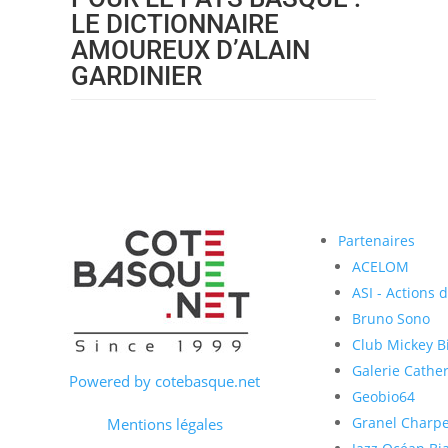
LE DICTIONNAIRE
AMOUREUX D’ALAIN
GARDINIER
Partenaires
ACELOM
ASI - Actions 
Bruno Sono
Club Mickey Bi
Galerie Cather
Powered by cotebasque.net
Geobio64
Granel Charp
Mentions légales