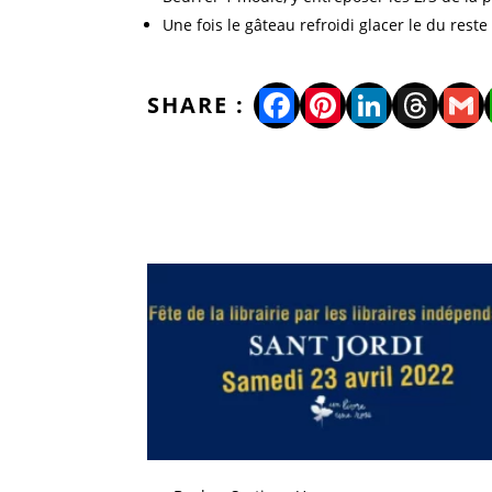
Une fois le gâteau refroidi glacer le du reste
Facebook
Pinterest
LinkedI
Thre
Gm