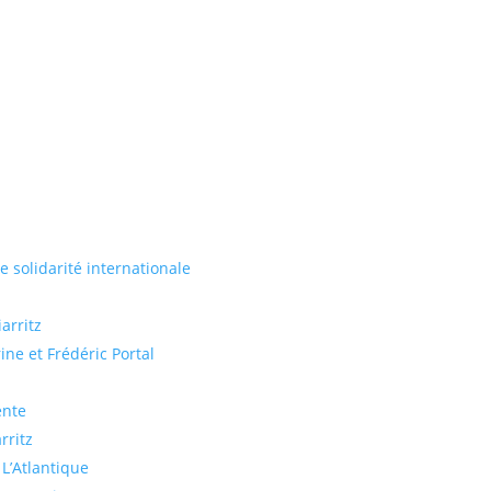
de solidarité internationale
arritz
ine et Frédéric Portal
ente
rritz
 L’Atlantique