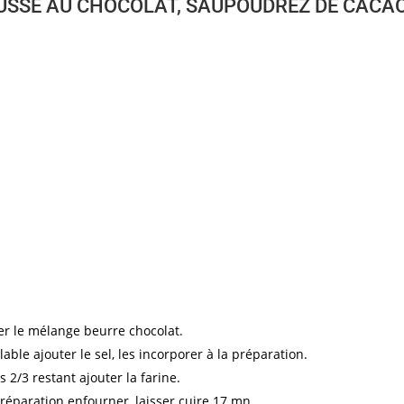
USSE AU CHOCOLAT, SAUPOUDREZ DE CACAO
ter le mélange beurre chocolat.
ble ajouter le sel, les incorporer à la préparation.
 2/3 restant ajouter la farine.
préparation enfourner, laisser cuire 17 mn.