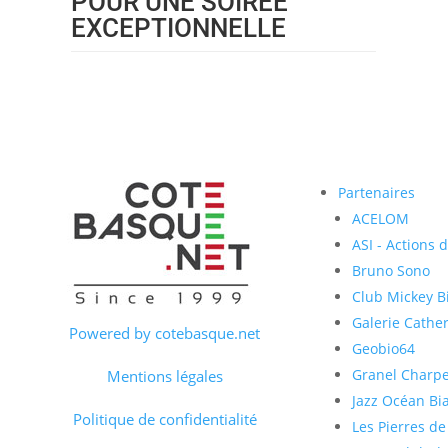
POUR UNE SOIRÉE
EXCEPTIONNELLE
Partenaires
ACELOM
ASI - Actions 
Bruno Sono
Club Mickey Bi
Galerie Cather
Powered by cotebasque.net
Geobio64
Granel Charp
Mentions légales
Jazz Océan Bia
Politique de confidentialité
Les Pierres de