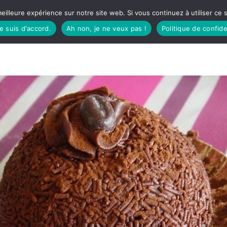
eilleure expérience sur notre site web. Si vous continuez à utiliser ce
je suis d'accord.
Ah non, je ne veux pas !
Politique de confide
TUDIO
FÊTES BASQUES
À MANGER
CÔTÉ SORTIES
GREEN