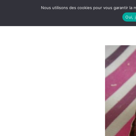
Nous utilisons des cookies pour vous garantir la m
Oui, 
LE S