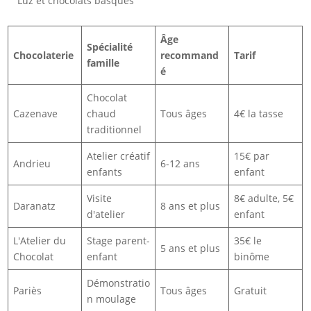
Luz et chocolats basques
Âge
Spécialité
Chocolaterie
recommand
Tarif
famille
é
Chocolat
Cazenave
chaud
Tous âges
4€ la tasse
traditionnel
Atelier créatif
15€ par
Andrieu
6-12 ans
enfants
enfant
Visite
8€ adulte, 5€
Daranatz
8 ans et plus
d'atelier
enfant
L'Atelier du
Stage parent-
35€ le
5 ans et plus
Chocolat
enfant
binôme
Démonstratio
Pariès
Tous âges
Gratuit
n moulage