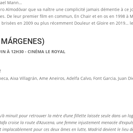
chael Mann…
dro Almodóvar que va naître une complicité jamais démentie à ce jo
tes. De leur premier film en commun, En Chair et en os en 1998 à 
es brisées en 2009 ou plus récemment Douleur et Gloire en 2019… 
S MÁRGENES)
UIN À 12H30 - CINÉMA LE ROYAL
z
heca, Aixa Villagrán, Ame Aneiros, Adelfa Calvo, Font Garcia, Juan D
u’à minuit pour retrouver la mère d’une fillette laissée seule dans un lo
 Rafa croise la route d’Azucena, une femme injustement menacée d’expulsi
nt implacablement pour ces deux âmes en lutte, Madrid devient le lieu de