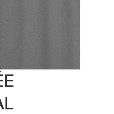
ÉE
AL