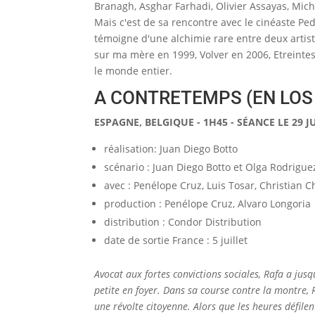
Branagh, Asghar Farhadi, Olivier Assayas, Mi
Mais c'est de sa rencontre avec le cinéaste Pe
témoigne d'une alchimie rare entre deux artis
sur ma mère en 1999, Volver en 2006, Etreint
le monde entier.
A CONTRETEMPS (EN LO
ESPAGNE, BELGIQUE - 1H45 - SÉANCE LE 29 J
réalisation: Juan Diego Botto
scénario : Juan Diego Botto et Olga Rodrigue
avec : Penélope Cruz, Luis Tosar, Christian C
production : Penélope Cruz, Alvaro Longoria
distribution : Condor Distribution
date de sortie France : 5 juillet
Avocat aux fortes convictions sociales, Rafa a jusq
petite en foyer. Dans sa course contre la montre,
une révolte citoyenne. Alors que les heures défile