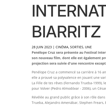
INTERNAT
BIARRITZ
28 JUIN 2023
|
CINÉMA
,
SORTIES
,
UNE
Penélope Cruz sera présente au Festival Inte
son nouveau film, dont elle est également pro
projection sera suivie d'une rencontre excepti
Penélope Cruz a commencé sa carrière à 16 ans.
elle a prouvé sa polyvalence en jouant une va
La Fille de tes rêves (Fernando Trueba-1999), l
pour Volver (Pedro Almodóvar - 2006), un Cés
Révélée au grand public grâce à son rôle dans 
Trueba, Alejandro Amenábar, Stephen Frears, Bi