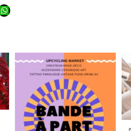
n
ads
ail
WhatsApp
P