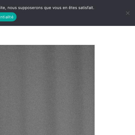
 site, nous supposerons que vous en êtes satisfait.
ntialité
 LIFE
LES RACINES