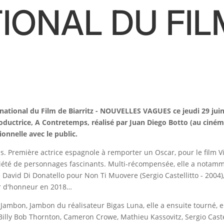
IONAL DU FIL
rnational du Film de Biarritz - NOUVELLES VAGUES ce jeudi 29 ju
ductrice, A Contretemps, réalisé par Juan Diego Botto (au cinéma l
onnelle avec le public.
 Première actrice espagnole à remporter un Oscar, pour le film Vi
riété de personnages fascinants. Multi-récompensée, elle a notamm
e David Di Donatello pour Non Ti Muovere (Sergio Castellitto - 2004)
ar d'honneur en 2018…
Jambon, Jambon du réalisateur Bigas Luna, elle a ensuite tourné, e
lly Bob Thornton, Cameron Crowe, Mathieu Kassovitz, Sergio Castel