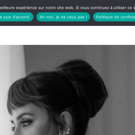
eilleure expérience sur notre site web. Si vous continuez à utiliser ce
je suis d'accord.
Ah non, je ne veux pas !
Politique de confide
TUDIO
FÊTES BASQUES
À MANGER
CÔTÉ SORTIES
GREEN