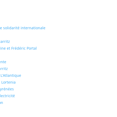
de solidarité internationale
arritz
ine et Frédéric Portal
ente
rritz
 L’Atlantique
 Lortenia
Pyrénées
ectricité
on