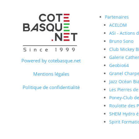
Partenaires
ACELOM
ASI - Actions 
Bruno Sono
Club Mickey Bi
Galerie Cather
Powered by cotebasque.net
Geobio64
Granel Charp
Mentions légales
Jazz Océan Bia
Politique de confidentialité
Les Pierres de
Poney-Club de
Roulotte des 
SHEM Hydro él
Spirit Formati