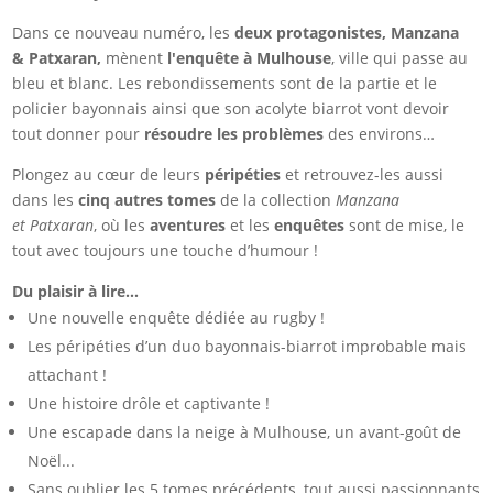
Dans ce nouveau numéro, les
deux protagonistes, Manzana
& Patxaran,
mènent
l'enquête à Mulhouse
, ville qui passe au
bleu et blanc. Les rebondissements sont de la partie et le
policier bayonnais ainsi que son acolyte biarrot vont devoir
tout donner pour
résoudre les problèmes
des environs…
Plongez au cœur de leurs
péripéties
et retrouvez-les aussi
dans les
cinq autres tomes
de la collection
Manzana
et Patxaran
, où les
aventures
et les
enquêtes
sont de mise, le
tout avec toujours une touche d’humour !
Du plaisir à lire...
Une nouvelle enquête dédiée au rugby !
Les péripéties d’un duo bayonnais-biarrot improbable mais
attachant !
Une histoire drôle et captivante !
Une escapade dans la neige à Mulhouse, un avant-goût de
Noël...
Sans oublier les 5 tomes précédents, tout aussi passionnants