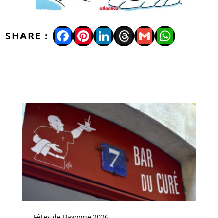
Facebook
Pinterest
LinkedIn
Threads
Gmail
WhatsA
Fêtes de Bayonne 2026