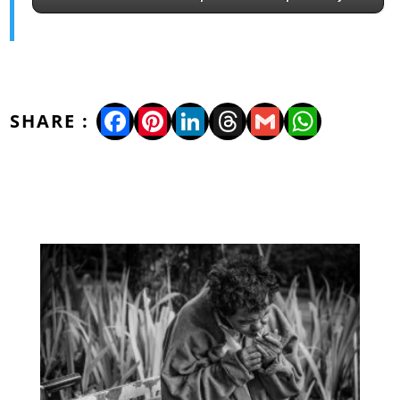
Facebook
Pinterest
LinkedIn
Threads
Gmail
WhatsA