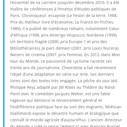
l’essentiel de sa carrière jusqu’en décembre 2010. Il a été
maître de conférences à l’Institut d’études politiques de
Paris. Chroniqueur, essayiste (Le Festin de la terre, 1988,
Prix du meilleur livre d'économie, La France en friches,
1989), il a publié de nombreux romans, notamment Cœur
d'Afrique (1998, prix Amerigo Vespucci), Nordeste (1999),
Un territoire fragile (2000, prix Europe 1 et prix des
Bibliothécaires), Je pars demain (2001, prix Louis Nucera),
Baisers de cinéma (2007, prix Femina). En 2012, dans Mon
tour du Monde, ce passionné de cyclisme raconte ses
trente ans de journalisme. Chevrotine a fait récemment
l’objet d’une adaptation en série sur Arte. Ses derniers
livres sont des textes très engagés. La pêche du jour (éd.
Philippe Rey), adapté par JM Ribes au Théâtre du Rond-
Point avec le comédien Jacques Weber, est une fable
rageuse qui dénonce le renoncement général et
l’indifférence politique face au sort des migrants. Mohican
(Gallimard) expose le désastre humain et écologique que
connaît le monde agricole d’aujourd’hui. L'ancien directeur
du Monde a créé la revue "America" avec François Busnel,