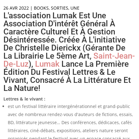
26 AVR 2022
|
BOOKS
,
SORTIES
,
UNE
L'association Lumak Est Une
Association D'intérêt Général À
Caractère Culturel Et À Gestion
Désintéressée. Créée À L'initiative
De Christelle Dierickx (gérante De
La Librairie Le 5ème Art,
Saint-Jean-
De-Luz
),
Lumak
Lance La Première
Édition Du Festival Lettres & Le
Vivant, Consacré À La Littérature Et
La Nature!
Lettres & le vivant :
est un festival littéraire intergénérationnel et grand-public
avec de nombreux rendez-vous d'auteurs de fictions, essais,
BD, littérature jeunesse… Des conférences, dédicaces, cafés
littéraires, ciné-débats, expositions, ateliers nature seront
organisés pendant le festival avec un espace consacré aux