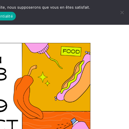
 site, nous supposerons que vous en êtes satisfait.
ntialité
 LIFE
LES RACINES