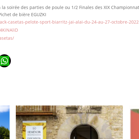
à la soirée des parties de poule ou 1/2 Finales des XIX Championna
 Pichet de bière EGUZKI
pack-casetas-pelote-sport-biarritz-jai-alai-du-24-au-27-octobre-20
24KiNAliD
asetas/
n
ads
ail
WhatsApp