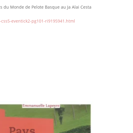
ts du Monde de Pelote Basque au Ja Alai Cesta
22-css5-eventick2-pg101-ri9195941.html