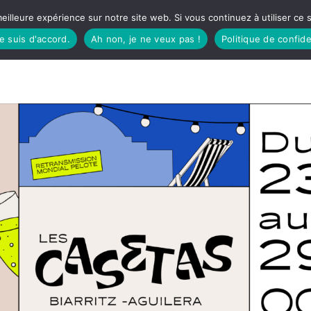
eilleure expérience sur notre site web. Si vous continuez à utiliser ce
je suis d'accord.
Ah non, je ne veux pas !
Politique de confide
TUDIO
FÊTES BASQUES
À MANGER
CÔTÉ SORTIES
GREEN