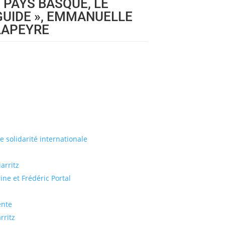
« PAYS BASQUE, LE
GUIDE », EMMANUELLE
LAPEYRE
de solidarité internationale
arritz
ine et Frédéric Portal
ente
rritz