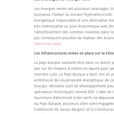
Les énergies vertes ont plusieurs avantages. En 
biomasse, l'éolien ou encore l’hydroélectricité.
énergétique inépuisable et une alternative int
très intéressante au plan économique avec des
l'amortissement des sommes investies dans les i
par conséquent possible de réaliser des économ
Electricité Futée.
Les infrastructures mises en place sur la Côt
Le pays basque souhaite être dans un avenir pr
pas sur les moyens à mettre en œuvre pour per
moindre coût. Le Pays Basque a donc mis en pla
ambitieuse de souveraineté énergétique de ce t
Enargia. Véritable outil de développement pour
opérateurs historiques comme EDF. L'idée de l
fourniture d’électricité à des tarifs ne dépass
Au Pays Basque, plusieurs villes sont engagé
Communes de Garazi-Baigorri et la Communauté