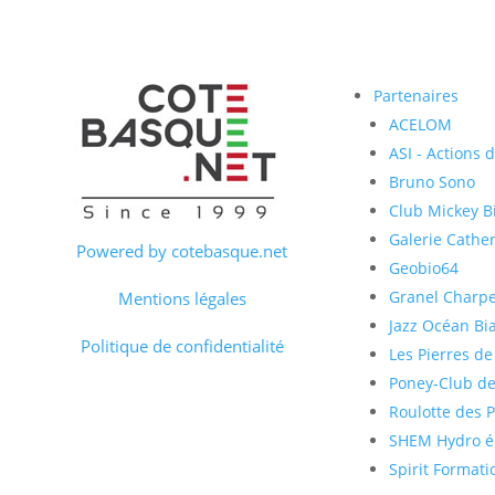
Partenaires
ACELOM
ASI - Actions 
Bruno Sono
Club Mickey Bi
Galerie Cather
Powered by cotebasque.net
Geobio64
Granel Charp
Mentions légales
Jazz Océan Bia
Politique de confidentialité
Les Pierres de
Poney-Club de
Roulotte des 
SHEM Hydro él
Spirit Formati