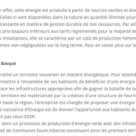
effet, cette énergie est produite à partir de sources variées et dive
 Celles-ci sont disponibles dans la nature en quantité illimitée pou
éressante en matière de gestion durable de nos ressources. Par aill
 prix toujours inférieurs aux tarifs réglementés pour la majorité 
nstallations, elle se caractérise par un coût de production fortemen
ies non-négligeables sur le long terme. Pour en savoir plus sur le
e Basque
oche un territoire souverain en matière énergétique. Pour atteindre
mettre à l'ensemble de ses habitants de bénéficier d'une énergie
ce les infrastructures appropriées afin de gagner la bataille de la
erritoire est matérialisée par la création d'une structure de fourn
 toute la région, l'entreprise est chargée de proposer une énergie 
a naissance d'Enargia est de donner l'opportunité aux habitants du
ant pas ceux d'EDF.
es dans un processus de production d'énergie verte avec des infr
 de Communes Soule-Xiberoa constituent ainsi les premiers terri