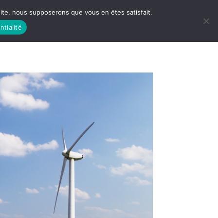
 site, nous supposerons que vous en êtes satisfait.
ntialité
 LIFE
LES RACINES