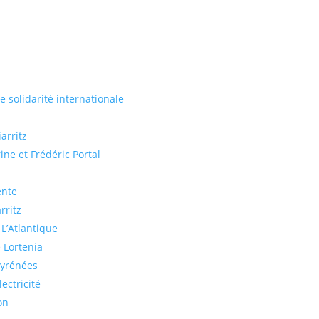
de solidarité internationale
arritz
ine et Frédéric Portal
ente
rritz
 L’Atlantique
 Lortenia
Pyrénées
ectricité
on