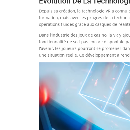
Évolution De La Technolog
Depuis sa création, la technologie VR a connu 
formation, mais avec les progrès de la technolo
opérations fluides grâce aux casques de réali
Dans l’industrie des jeux de casino, la VR y ajo
fonctionnalité ne soit pas encore disponible p
l'avenir, les joueurs pourront se promener dans
une situation réelle. Ce développement a rend