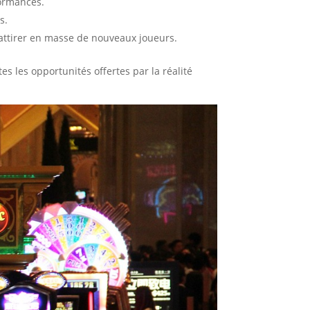
formances.
s.
t attirer en masse de nouveaux joueurs.
s les opportunités offertes par la réalité