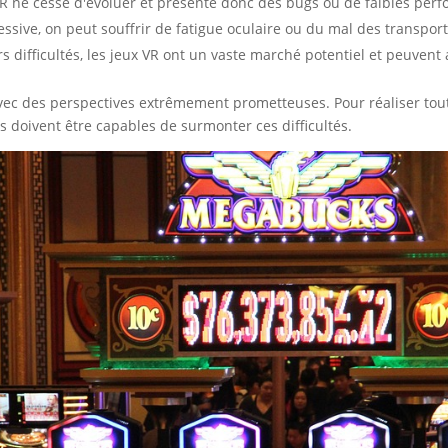
 VR ne cesse d'évoluer et présente donc des bugs ou de faibles per
essive, on peut souffrir de fatigue oculaire ou du mal des transport
rs difficultés, les jeux VR ont un vaste marché potentiel et peuven
avec des perspectives extrêmement prometteuses. Pour réaliser toute
rs doivent être capables de surmonter ces difficultés.