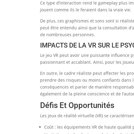
Ce type d’interaction rend le gameplay plus im
jouent comme ils le feraient dans la vraie vie.
De plus, ces graphismes et sons sont si réalist
peut être entendu ainsi que la consultation d'
de nombreuses personnes.
IMPACTS DE LA VR SUR LE PS
Le jeu VR peut avoir une puissante influence ps
passionnant et accablant. Ainsi, pour les joueu
En outre, le cadre réaliste peut affecter les pr
prendre des risques ou moins confiants dans 
conséquences et parier de manière responsable. 
également de la pleine conscience et de l’autod
Défis Et Opportunités
Les jeux de réalité virtuelle (VR) se caractéris
Coût : les équipements VR de haute qualité 