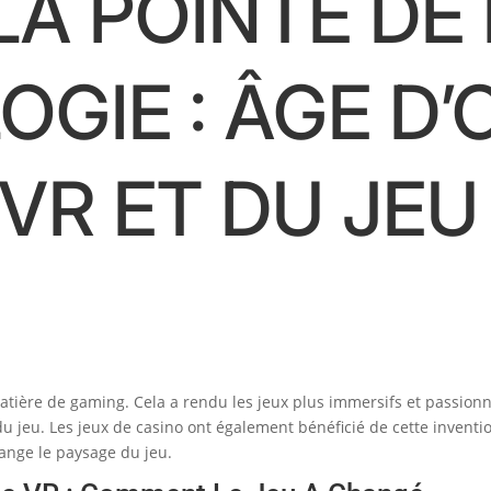
 LA POINTE DE
GIE : ÂGE D’
VR ET DU JEU
F
 matière de gaming. Cela a rendu les jeux plus immersifs et passionn
u jeu. Les jeux de casino ont également bénéficié de cette inventio
nge le paysage du jeu.