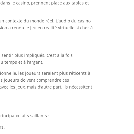
dans le casino, prennent place aux tables et
s un contexte du monde réel. L'audio du casino
n a rendu le jeu en réalité virtuelle si cher à
entir plus impliqués. C’est à la fois
au temps et à l'argent.
ionnelle, les joueurs seraient plus réticents à
les joueurs doivent comprendre ces
ec les jeux, mais d’autre part, ils nécessitent
incipaux faits saillants :
rs.