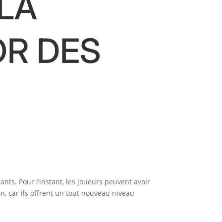
 LA
OR DES
ants. Pour l’instant, les joueurs peuvent avoir
n, car ils offrent un tout nouveau niveau