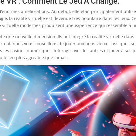
ie VR : Comment Le Jeu A Changé.
d’énormes améliorations. Au début, elle était principalement utili
gie, la réalité virtuelle est devenue très populaire dans les jeux.
té virtuelle modernes produisent une expérience qui ressemble à un
ute une nouvelle dimension. Ils ont intégré la réalité virtuelle dan
artout, nous vous conseillons de jouer aux bons vieux classiques s
 les casinos numériques, interagir avec les autres et jouer à ses je
u le jeu plus agréable que jamais.