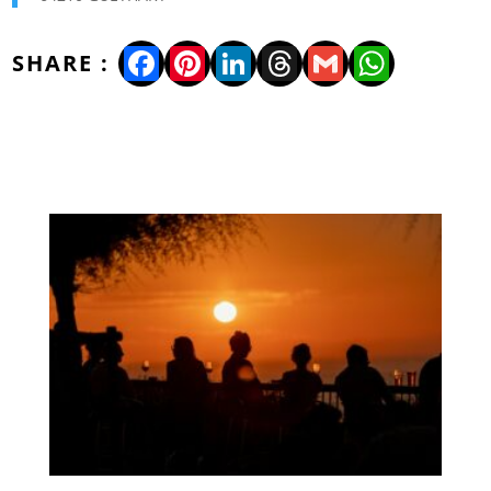
Facebook
Pinterest
LinkedIn
Threads
Gmail
WhatsA