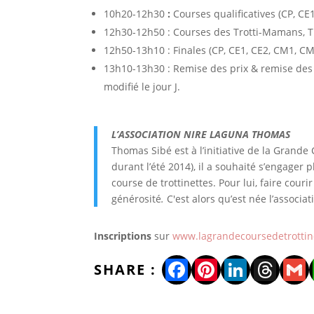
10h20-12h30
:
Courses qualificatives (CP, C
12h30-12h50 : Courses des Trotti-Mamans, T
12h50-13h10 : Finales (CP, CE1, CE2, CM1, C
13h10-13h30 : Remise des prix & remise des m
modifié le jour J.
L’ASSOCIATION NIRE LAGUNA THOMAS
Thomas Sibé est à l’initiative de la Grande 
durant l’été 2014), il a souhaité s’engager 
course de trottinettes. Pour lui, faire cou
générosité
.
C'est alors qu’est née l’assoc
Inscriptions
sur
www.lagrandecoursedetrottine
Facebook
Pinterest
LinkedI
Thre
Gm