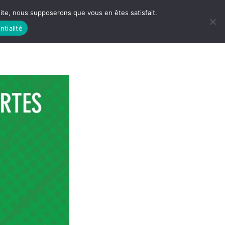
 site, nous supposerons que vous en êtes satisfait.
ntialité
 LIFE
LES RACINES