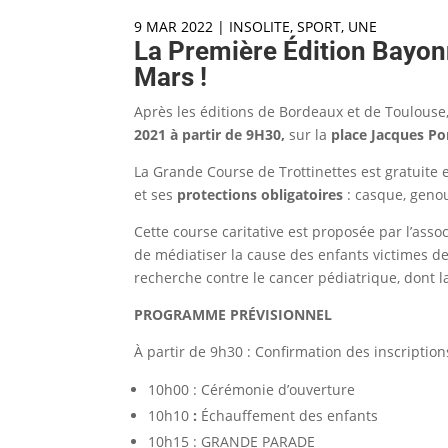
9 MAR 2022
|
INSOLITE
,
SPORT
,
UNE
La Première Édition Bayonn
Mars !
Après les éditions de Bordeaux et de Toulouse,
2021 à partir de 9H30,
sur la
place Jacques P
La Grande Course de Trottinettes est gratuite 
et ses
protections obligatoires
: casque, genou
Cette course caritative est proposée par l’asso
de médiatiser la cause des enfants victimes de
recherche contre le cancer pédiatrique, dont l
PROGRAMME PRÉVISIONNEL
À partir de 9h30 : Confirmation des inscription
10h00 : Cérémonie d’ouverture
10h10
:
Échauffement des enfants
10h15 : GRANDE PARADE