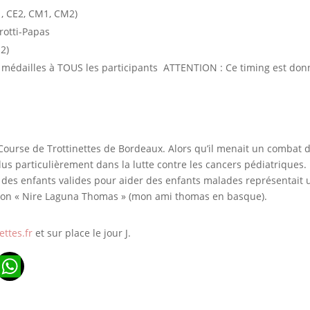
E1, CE2, CM1, CM2)
rotti-Papas
M2)
édailles à TOUS les participants ATTENTION : Ce timing est donné à 
Course de Trottinettes de Bordeaux. Alors qu’il menait un combat dif
plus particulièrement dans la lutte contre les cancers pédiatriques.
rir des enfants valides pour aider des enfants malades représentait 
iation « Nire Laguna Thomas » (mon ami thomas en basque).
ttes.fr
et sur place le jour J.
n
ads
ail
WhatsApp