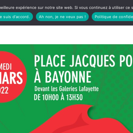
eilleure expérience sur notre site web. Si vous continuez à utiliser ce
je suis d'accord.
Ah non, je ne veux pas !
Politique de confide
TUDIO
FÊTES BASQUES
À MANGER
CÔTÉ SORTIES
GREEN