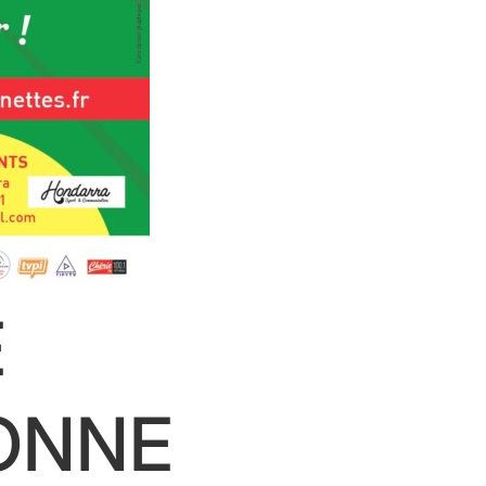
E
ONNE