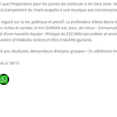
i que l’importance pour les jeunes de continuer à les faire vivre. 
itz) transportent du chant acapella à une musique aux consonnances
egard sur la vie, poétique et pensif. La profondeur d’Ama Maria t
 riches et variées, le trio IZARRAK est, donc, de retour : Emmanu
l d’une nouvelle équipe : Philippe de EZCURRA (accordéon et arra
bastien OTHABURU (violon) et Peio CHAUVIN (guitare).
 14-18 ans, étudiants, demandeurs d’emploi, groupes >10, adhérents 
tes à 16h15
n
ads
ail
WhatsApp