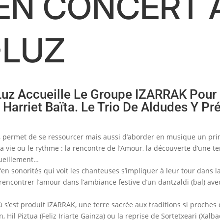
EN CONCERT À
-LUZ
-Luz Accueille Le Groupe IZARRAK Pou
Harriet Baïta. Le Trio De Aldudes Y P
, permet de se ressourcer mais aussi d’aborder en musique un pri
a vie ou le rythme : la rencontre de l’Amour, la découverte d’une ter
cueillement…
n sonorités qui voit les chanteuses s’impliquer à leur tour dans la
rencontrer l’amour dans l’ambiance festive d’un dantzaldi (bal) ave
où s’est produit IZARRAK, une terre sacrée aux traditions si proches
, Hil Piztua (Feliz Iriarte Gainza) ou la reprise de Sortetxeari (Xal