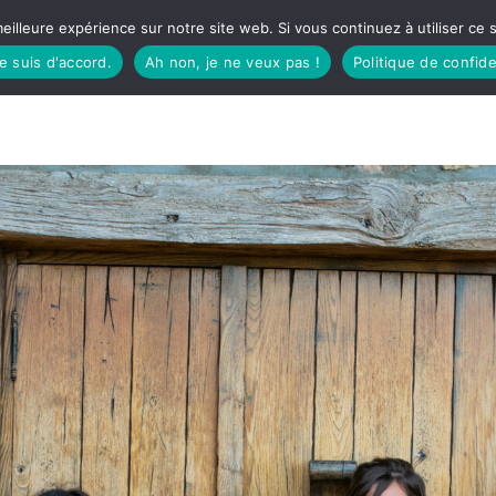
eilleure expérience sur notre site web. Si vous continuez à utiliser ce
je suis d'accord.
Ah non, je ne veux pas !
Politique de confide
TUDIO
FÊTES BASQUES
À MANGER
CÔTÉ SORTIES
GREEN