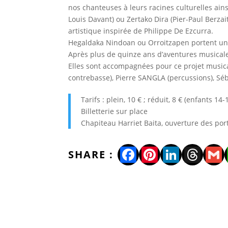
nos chanteuses à leurs racines culturelles ains
Louis Davant) ou Zertako Dira (Pier-Paul Berza
artistique inspirée de Philippe De Ezcurra.
Hegaldaka Nindoan ou Orroitzapen portent un r
Après plus de quinze ans d’aventures musicales
Elles sont accompagnées pour ce projet musica
contrebasse), Pierre SANGLA (percussions), Sé
Tarifs : plein, 10 € ; réduit, 8 € (enfants
Billetterie sur place
Chapiteau Harriet Baita, ouverture des por
Facebook
Pinterest
LinkedI
Thre
Gm