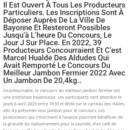
Il Est Ouvert À Tous Les Producteurs
Particuliers. Les Inscriptions Sont À
Déposer Auprès De La Ville De
Bayonne Et Resteront Possibles
Jusqu’à L’heure Du Concours, Le
Jour J Sur Place. En 2022, 39
Producteurs Concourraient Et C’est
Marcel Hualde Des Aldudes Qui
Avait Remporté Le Concours Du
Meilleur Jambon Fermier 2022 Avec
Un Jambon De 20,4kg.
.
Incontournable, le concours du meilleur jambon fermier est
une institution bayonnaise. Les participants sont attendus le
jeudi 6 avril 2023 entre 7h30 et 8h30 sur le carreau des Halles,
afin d’y présenter leur jambon pour le concours. Les
producteurs qui s’inscrivent à l’avance pourront bénéficier de
la gratuité du stationnement pour la journée, d’un café de