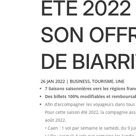
ÉTÉ 2022
SON OFFR
DE BIARR
26 JAN 2022
|
BUSINESS
,
TOURISME
,
UNE
7 liaisons saisonnières vers les régions fran
Des billets 100% modifiables et remboursabl
Afin d’accompagner les voyageurs dans tous l
Pour cette saison été 2022, la compagnie assu
août 2022.
• Caen : 1 vol par semaine le samedi, du 9 ju
• Lille : jusqu’à 4 vols par semaine les lundi