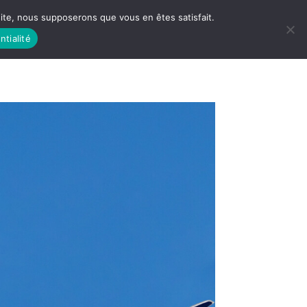
 site, nous supposerons que vous en êtes satisfait.
ntialité
 LIFE
LES RACINES