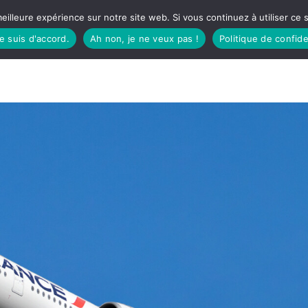
eilleure expérience sur notre site web. Si vous continuez à utiliser ce
je suis d'accord.
Ah non, je ne veux pas !
Politique de confide
TUDIO
FÊTES BASQUES
À MANGER
CÔTÉ SORTIES
GREEN