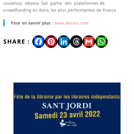
soutenus, ekosea fait partie des plateformes de
crowdfunding en dons, les plus performantes de France.
Pour en savoir plus
:
www.ekosea.com
Facebook
Pinterest
LinkedIn
Threads
Gmail
WhatsA