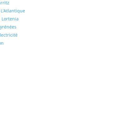
rritz
 L’Atlantique
 Lortenia
Pyrénées
ectricité
on