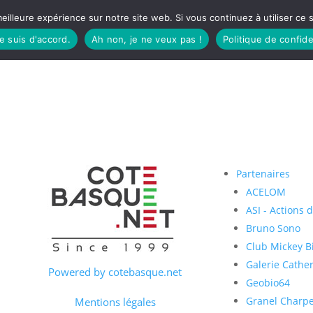
eilleure expérience sur notre site web. Si vous continuez à utiliser ce
je suis d'accord.
Ah non, je ne veux pas !
Politique de confide
TUDIO
FÊTES BASQUES
À MANGER
CÔTÉ SORTIES
GREEN
Partenaires
ACELOM
ASI - Actions 
Bruno Sono
Club Mickey Bi
Galerie Cather
Powered by cotebasque.net
Geobio64
Granel Charp
Mentions légales