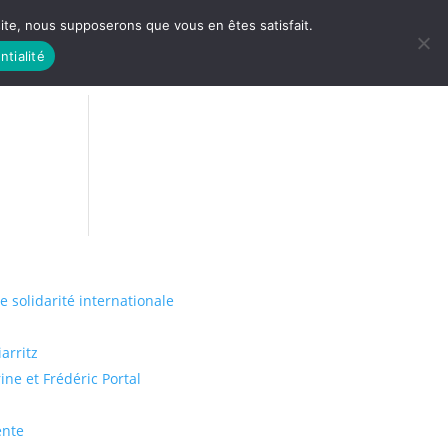
 site, nous supposerons que vous en êtes satisfait.
ntialité
 LIFE
LES RACINES
de solidarité internationale
arritz
ine et Frédéric Portal
ente