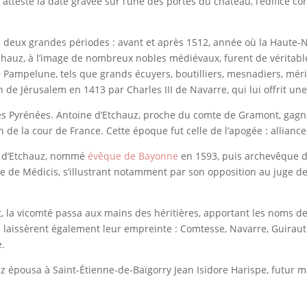
este la date gravée sur l’une des portes du château, l’édifice con
en deux grandes périodes : avant et après 1512, année où la Haute-
tchauz, à l’image de nombreux nobles médiévaux, furent de véritable
 Pampelune, tels que grands écuyers, boutilliers, mesnadiers, méri
 de Jérusalem en 1413 par Charles III de Navarre, qui lui offrit un
es Pyrénées. Antoine d’Etchauz, proche du comte de Gramont, gagna
n de la cour de France. Cette époque fut celle de l’apogée : allianc
nd d’Etchauz, nommé
évêque de Bayonne
en 1593, puis archevêque de
arie de Médicis, s’illustrant notamment par son opposition au juge d
t, la vicomté passa aux mains des héritières, apportant les noms de
laissèrent également leur empreinte : Comtesse, Navarre, Guiraut
e.
uz épousa à Saint-Étienne-de-Baïgorry Jean Isidore Harispe, futur 