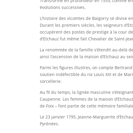
Transformé en profondeur en 1555, comme en att
évolutions successives.
L’histoire des vicomtes de Baïgorry se divise 
Durant les premiers siècles, les seigneurs d’E
occupèrent des postes de prestige à la cour de
d’Etchauz fut même fait Chevalier de Saint-Jean
La renommée de la famille s’étendit au-delà d
ainsi l’ascension de la maison d’Etchauz au sei
Parmi les figures illustres, on compte Bertra
soutien indéfectible du roi Louis XIII et de M
sorcellerie.
Au fil du temps, la lignée masculine s’éteignan
Caupenne. Les femmes de la maison d’Etchauz 
de Foix – font partie de cette mémoire familial
Le 23 janvier 1795, Jeanne-Marguerite d’Etcha
Pyrénées.