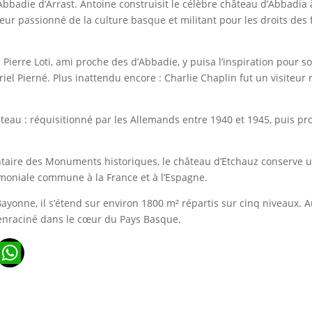
’Abbadie d’Arrast. Antoine construisit le célèbre château d’Abbadia 
seur passionné de la culture basque et militant pour les droits d
: Pierre Loti, ami proche des d’Abbadie, y puisa l’inspiration pour
el Pierné. Plus inattendu encore : Charlie Chaplin fut un visiteur r
teau : réquisitionné par les Allemands entre 1940 et 1945, puis pr
ntaire des Monuments historiques, le château d’Etchauz conserve 
imoniale commune à la France et à l’Espagne.
Bayonne, il s’étend sur environ 1800 m² répartis sur cinq niveaux. 
e enraciné dans le cœur du Pays Basque.
n
ads
ail
WhatsApp