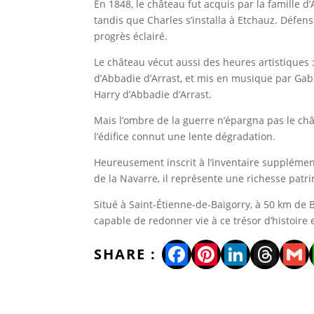
En 1848, le château fut acquis par la famille d
tandis que Charles s’installa à Etchauz. Défen
progrès éclairé.
Le château vécut aussi des heures artistiques 
d’Abbadie d’Arrast, et mis en musique par Gabri
Harry d’Abbadie d’Arrast.
Mais l’ombre de la guerre n’épargna pas le châ
l’édifice connut une lente dégradation.
Heureusement inscrit à l’inventaire suppléme
de la Navarre, il représente une richesse patr
Situé à Saint-Étienne-de-Baïgorry, à 50 km de 
capable de redonner vie à ce trésor d’histoir
Facebook
Pinterest
LinkedI
Thre
Gm