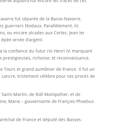
serve aujourd’hui encore les traces de ces
Navarre fut séparée de la Basse-Navarre.
s guerriers féodaux. Parallèlement, ils
ns, ou encore alcades aux Cortes. Jean Ier
e épée ornée d’argent.
 la confiance du futur roi Henri IV, marquant
es prestigieuses, richesse, et reconnaissance.
 Tours et grand aumônier de France. Il fut un
e Lancre, tristement célèbre pour ses procès de
 Saint-Martin, de Roll Montpellier, et de
ine, Marie – gouvernante de François Phoebus
maréchal de France et député des Basses-