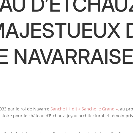
AU D’ETCHAUZ
MAJESTUEUX 
RE NAVARRAISE
1033 par le roi de Navarre
Sanche III, dit « Sanche le Grand »
, au pr
stoire pour le château d’Etchauz, joyau architectural et témoin priv