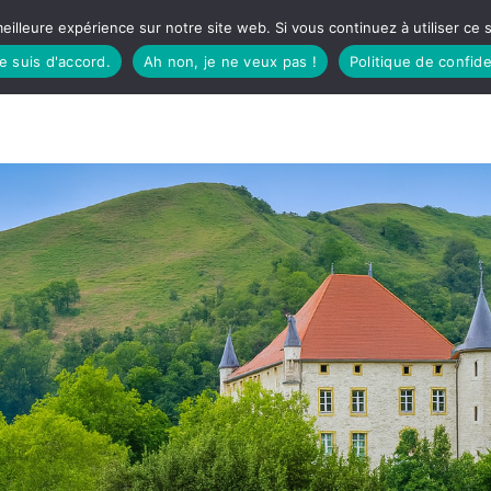
eilleure expérience sur notre site web. Si vous continuez à utiliser ce
je suis d'accord.
Ah non, je ne veux pas !
Politique de confide
TUDIO
FÊTES BASQUES
À MANGER
CÔTÉ SORTIES
GREEN