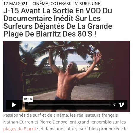
12 MAI 2021
|
CINÉMA
,
COTEBASK TV
,
SURF
,
UNE
J-15 Avant La Sortie En VOD Du
Documentaire Inédit Sur Les
Surfeurs Déjantés De La Grande
Plage De Biarritz Des 80's !
Passionnés de surf et de cinéma, les réalisateurs français
Nathan Curren et Pierre Denoyel ont grandi ensemble sur les
plages de Biarrit
z et dans une culture surf bien prononcée : le