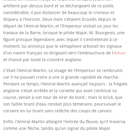
artillerie par-dessus bord et se déchargeant de ce poids
considérable, il put distancer de beaucoup le croiseur et
disparu à l'horizon. Deux mois s'étaient écoulés depuis le
départ de l'Amiral-Martin, et l'Empereur visitait un jour les
travaux de la Barre, lorsque le pilote Major, M. Bourgeois, une
figure presque légendaire, avec lequel il s'entretenait à ce
moment, lui annonça que le sémaphore arborait les signaux
d'un navire français se dirigeant vers l'embouchure de l
'Adour
et chassé par toute la croisière anglaise.
C'était l'Amiral-Martin. Le visage de l'Empereur se rembrunit,
car il ne pouvait croire à une si grande rapidité de marche.
Pendant ce temps, l'Amiral-Martin avançait toujours : la frégate
anglaise s'était arrêtée et la corvette qui avait continué sa
course, venait à son tour de virer de bord ; mais le brick, que
son faible tirant d'eau rendait plus téméraire, poursuivait le
corsaire en lui tirant sans relâche des coups de canons.
Enfin, l'Amiral-Martin atteignit l'entrée du fleuve, qu'il traversa
comme une flèche, tandis qu'un signal du pilote Major