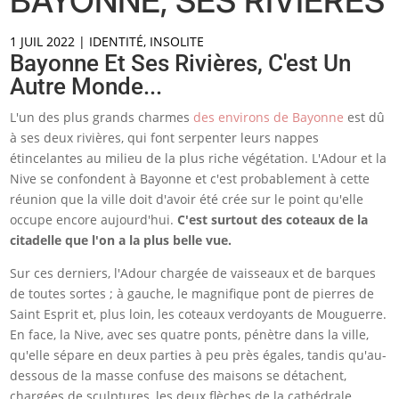
BAYONNE, SES RIVIÈRES
1 JUIL 2022
|
IDENTITÉ
,
INSOLITE
Bayonne Et Ses Rivières, C'est Un
Autre Monde...
L'un des plus grands charmes
des environs de Bayonne
est dû
à ses deux rivières, qui font serpenter leurs nappes
étincelantes au milieu de la plus riche végétation. L'Adour et la
Nive se confondent à Bayonne et c'est probablement à cette
réunion que la ville doit d'avoir été crée sur le point qu'elle
occupe encore aujourd'hui.
C'est surtout des coteaux de la
citadelle que l'on a la plus belle vue.
Sur ces derniers, l'Adour chargée de vaisseaux et de barques
de toutes sortes ; à gauche, le magnifique pont de pierres de
Saint Esprit et, plus loin, les coteaux verdoyants de Mouguerre.
En face, la Nive, avec ses quatre ponts, pénètre dans la ville,
qu'elle sépare en deux parties à peu près égales, tandis qu'au-
dessous de la masse confuse des maisons se détachent,
chargées de sculptures, les deux flèches de la cathédrale.