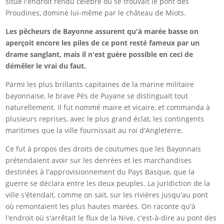
situé l'endroit rendu célèbre où se trouvait le pont des
Proudines, dominé lui-même par le château de Miots.
Les pêcheurs de Bayonne assurent qu'à marée basse on
aperçoit encore les piles de ce pont resté fameux par un
drame sanglant, mais il n'est guère possible en ceci de
démêler le vrai du faut.
Parmi les plus brillants capitaines de la marine militaire
bayonnaise, le brave Pés de Puyane se distinguait tout
naturellement. Il fut nommé maire et vicaire, et commanda à
plusieurs reprises, avec le plus grand éclat, les contingents
maritimes que la ville fournissait au roi d'Angleterre.
Ce fut à propos des droits de coutumes que les Bayonnais
prétendaient avoir sur les denrées et les marchandises
destinées à l'approvisionnement du Pays Basque, que la
guerre se déclara entre les deux peuples. La juridiction de la
ville s'étendait, comme on sait, sur les rivières jusqu'au pont
où remontaient les plus hautes marées. On raconte qu'à
l'endroit où s'arrêtait le flux de la Nive, c'est-à-dire au pont des