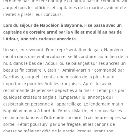
terminée par une fête nautique ou plutôt par un combat naval
auquel tous les officiers et capitaines de la marine avaient été
invités à prêter leur concours.
Lors du séjour de Napoléon à Bayonne, il se passa avec un
capitaine de corsaire armé par la ville et mouillé au bas de
l'Adour, une très curieuse anecdote.
Un soir, en revenant d'une représentation de gala, Napoléon
monta dans une embarcation et se fit conduire, au milieu de la
nuit, dans le bas de l'Adour, où se balançait sur ses ancres un
beau et fin corsaire. C'était " l'Amiral-Martin " commandé par
Darribeau, auquel il confia une mission de la plus haute
importance pour les Antilles françaises. Après lui avoir
recommandé de jeter ses dépêches à la mer s'il était pris par
quelques croiseurs anglais, l'Empereur lui annonça qu'il
assisterait en personne à l'appareillage. Le lendemain matin
Napoléon monta à bord de l'Amiral-Martin, et renouvela ses
recommandations à l'intrépide corsaire. Trois heures après sa
sortie, il était poursuivi par une frégate, et les canons de
chasse se mêlaient déjà de la partie, lorsque, jetant son