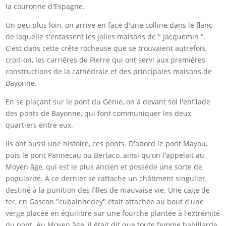
la couronne d'Espagne.
Un peu plus loin, on arrive en face d'une colline dans le flanc
de laquelle s'entassent les jolies maisons de " Jacquemin ".
C'est dans cette crête rocheuse que se trouvaient autrefois,
croit-on, les carrières de Pierre qui ont servi aux premières
constructions de la cathédrale et des principales maisons de
Bayonne.
En se plaçant sur le pont du Génie, on a devant soi l'enfilade
des ponts de Bayonne, qui font communiquer les deux
quartiers entre eux.
Ils ont aussi une histoire, ces ponts. D'abord le pont Mayou,
puis le pont Pannecau ou Bertaco, ainsi qu'on l'appelait au
Moyen âge, qui est le plus ancien et possède une sorte de
popularité. À ce dernier se rattache un châtiment singulier,
destiné à la punition des filles de mauvaise vie. Une cage de
fer, en Gascon "cubainhedey" était attachée au bout d'une
verge placée en équilibre sur une fourche plantée à l'extrémité
du pont. Au Moyen âge, il était dit que toute femme babillarde