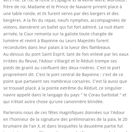
frère de roi, Madame et le Prince de Navarre prirent place à
une table ronde, et ils furent servis par des bergers et des
bergères. A la fin du repas, neufs nymphes, accompagnées de
violons, dansèrent un ballet qui fut fort admiré. La nuit étant
arrivée, la Cour remonta sur la galiote toute chargée de
lumière et revint à Bayonne ou Leurs Majestés furent
reconduites dans leur palais à la lueur des flambeaux.
Au-dessus du pont Saint Esprit, tant de fois enlevé par les eaux
irritées du fleuve, l'Adour s'élargit et le Réduit trempe ses
pieds de granit au confluent des deux rivières. C'est le port
proprement dit. C'est le port central de Bayonne ; c'est de ce
point que partaient ses nombreux corsaires. C'est là aussi que
se trouvait placé, à la pointe extrême du Réduit, ce singulier
navire appelé dans le langage du pays " le Corau barbotat " et
qui n'était autre chose qu'une canonnière blindée.
Parlerons-nous de ces fêtes magnifiques données sur l'Adour
en l'honneur de la signature des préliminaires de la paix, le 20
brumaire de l'an X, et dans lesquelles la deuxième partie fut