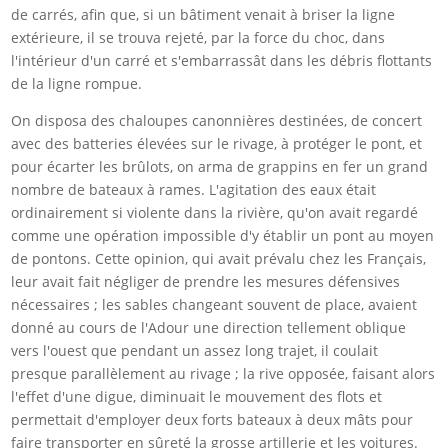
de carrés, afin que, si un bâtiment venait à briser la ligne
extérieure, il se trouva rejeté, par la force du choc, dans
l'intérieur d'un carré et s'embarrassât dans les débris flottants
de la ligne rompue.
On disposa des chaloupes canonnières destinées, de concert
avec des batteries élevées sur le rivage, à protéger le pont, et
pour écarter les brûlots, on arma de grappins en fer un grand
nombre de bateaux à rames. L'agitation des eaux était
ordinairement si violente dans la rivière, qu'on avait regardé
comme une opération impossible d'y établir un pont au moyen
de pontons. Cette opinion, qui avait prévalu chez les Français,
leur avait fait négliger de prendre les mesures défensives
nécessaires ; les sables changeant souvent de place, avaient
donné au cours de l'Adour une direction tellement oblique
vers l'ouest que pendant un assez long trajet, il coulait
presque parallèlement au rivage ; la rive opposée, faisant alors
l'effet d'une digue, diminuait le mouvement des flots et
permettait d'employer deux forts bateaux à deux mâts pour
faire transporter en sûreté la grosse artillerie et les voitures.