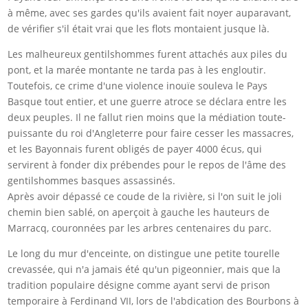
à même, avec ses gardes qu'ils avaient fait noyer auparavant,
de vérifier s'il était vrai que les flots montaient jusque là.
Les malheureux gentilshommes furent attachés aux piles du
pont, et la marée montante ne tarda pas à les engloutir.
Toutefois, ce crime d'une violence inouïe souleva le Pays
Basque tout entier, et une guerre atroce se déclara entre les
deux peuples. Il ne fallut rien moins que la médiation toute-
puissante du roi d'Angleterre pour faire cesser les massacres,
et les Bayonnais furent obligés de payer 4000 écus, qui
servirent à fonder dix prébendes pour le repos de l'âme des
gentilshommes basques assassinés.
Après avoir dépassé ce coude de la rivière, si l'on suit le joli
chemin bien sablé, on aperçoit à gauche les hauteurs de
Marracq, couronnées par les arbres centenaires du parc.
Le long du mur d'enceinte, on distingue une petite tourelle
crevassée, qui n'a jamais été qu'un pigeonnier, mais que la
tradition populaire désigne comme ayant servi de prison
temporaire à Ferdinand VII, lors de l'abdication des Bourbons à