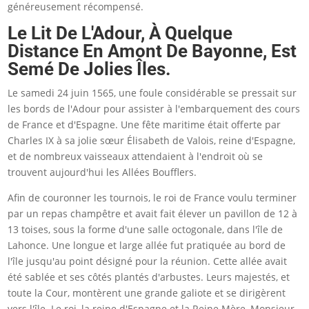
généreusement récompensé.
Le Lit De L'Adour, À Quelque
Distance En Amont De Bayonne, Est
Semé De Jolies Îles.
Le samedi 24 juin 1565, une foule considérable se pressait sur
les bords de l'Adour pour assister à l'embarquement des cours
de France et d'Espagne. Une fête maritime était offerte par
Charles IX à sa jolie sœur Élisabeth de Valois, reine d'Espagne,
et de nombreux vaisseaux attendaient à l'endroit où se
trouvent aujourd'hui les Allées Boufflers.
Afin de couronner les tournois, le roi de France voulu terminer
par un repas champêtre et avait fait élever un pavillon de 12 à
13 toises, sous la forme d'une salle octogonale, dans l'île de
Lahonce. Une longue et large allée fut pratiquée au bord de
l'île jusqu'au point désigné pour la réunion. Cette allée avait
été sablée et ses côtés plantés d'arbustes. Leurs majestés, et
toute la Cour, montèrent une grande galiote et se dirigèrent
vers l'île. Le roi, la reine d'Espagne et la Reine Mère, Monsieur,