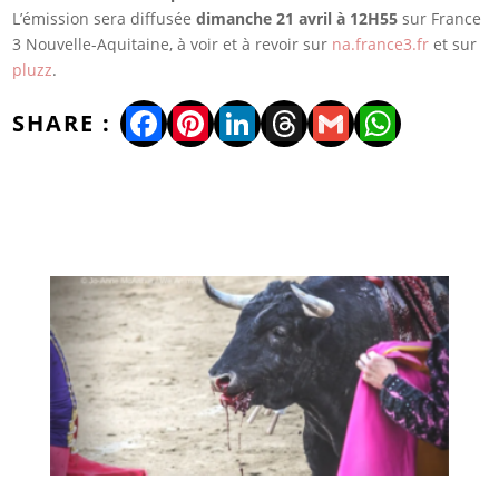
L’émission sera diffusée
dimanche 21 avril à 12H55
sur France
3 Nouvelle-Aquitaine, à voir et à revoir sur
na.france3.fr
et sur
pluzz
.
Facebook
Pinterest
LinkedIn
Threads
Gmail
WhatsA