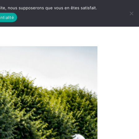
 site, nous supposerons que vous en êtes satisfait.
ntialité
 LIFE
LES RACINES