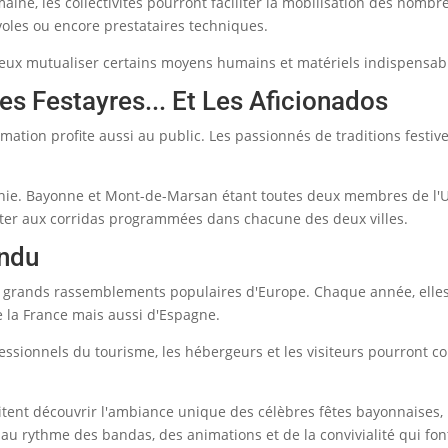
ine, les collectivités pourront faciliter la mobilisation des nombr
évoles ou encore prestataires techniques.
ieux mutualiser certains moyens humains et matériels indispensa
s Festayres... Et Les Aficionados
mation profite aussi au public. Les passionnés de traditions fest
e. Bayonne et Mont-de-Marsan étant toutes deux membres de l'Uni
ster aux corridas programmées dans chacune des deux villes.
endu
 grands rassemblements populaires d'Europe. Chaque année, elles a
 la France mais aussi d'Espagne.
ofessionnels du tourisme, les hébergeurs et les visiteurs pourront
ent découvrir l'ambiance unique des célèbres fêtes bayonnaises, 
s au rythme des bandas, des animations et de la convivialité qui 