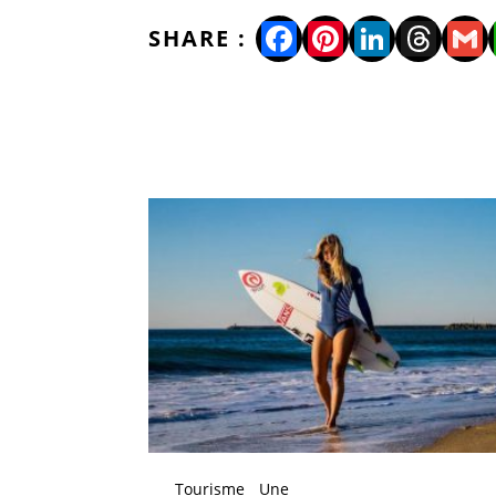
Facebook
Pinterest
LinkedI
Thre
Gm
Tourisme
Une