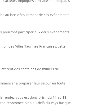
eux acteurs impliqués : services municipaux,
bles au bon déroulement de ces événements.
ives pourront participer aux deux événements
on des Villes Taurines Françaises, cette
ttirent des centaines de milliers de
 commencer à préparer leur séjour en toute
le rendez-vous est donc pris : du
14 au 18
font sa renommée bien au-delà du Pays basque.