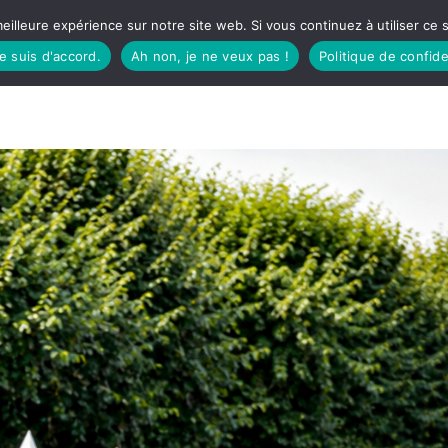
eilleure expérience sur notre site web. Si vous continuez à utiliser ce
je suis d'accord.
Ah non, je ne veux pas !
Politique de confide
TUDIO
FÊTES BASQUES
À MANGER
CÔTÉ SORTIES
GREEN