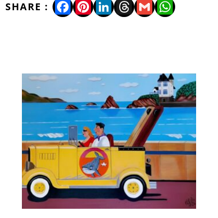
Facebook
Pinterest
LinkedIn
Threads
Gmail
WhatsA