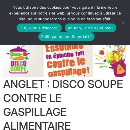
Nous utilisons des cookies pour vous garantir la meilleure
expérience sur notre site web. Si vous continuez à utiliser ce
site, nous supposerons que vous en êtes satisfait.
Oui, je suis d'accord.
Ah non, je ne veux pas !
Politique de confidentialité
ANGLET : DISCO SOUPE
CONTRE LE
GASPILLAGE
ALIMENTAIRE