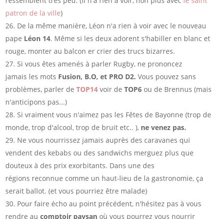
ressemblent très peu. (Il n'a rien à voir, non plus avec
le saint
patron de la ville
)
De la même manière, Léon n'a rien à voir avec le nouveau
pape
Léon 14
. Même si les deux adorent s'habiller en blanc et
rouge, monter au balcon er crier des trucs bizarres.
Si vous êtes amenés à parler Rugby, ne prononcez
jamais les mots
Fusion,
B.O, et PRO D2.
Vous pouvez sans
problèmes, parler de
TOP14
voir de
TOP6
ou de Brennus (mais
n'anticipons pas...)
Si vraiment vous n'aimez pas les Fêtes de Bayonne (trop de
monde, trop d'alcool, trop de bruit etc.. ),
ne venez pas.
Ne vous nourrissez jamais auprès des caravanes qui
vendent des kebabs ou des sandwichs merguez plus que
douteux à des prix exorbitants. Dans une des
régions reconnue comme un haut-lieu de la gastronomie, ça
serait ballot. (et vous pourriez être malade)
Pour faire écho au point précédent, n'hésitez pas à vous
rendre au
comptoir paysan
où vous pourrez vous nourrir