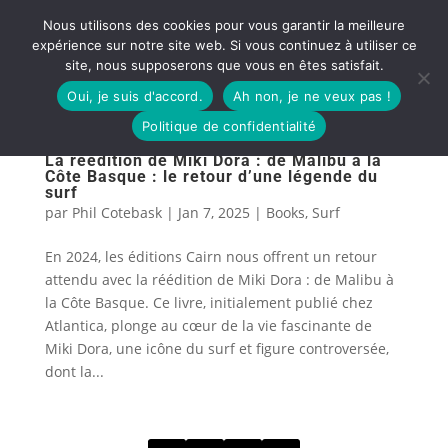
Nous utilisons des cookies pour vous garantir la meilleure
expérience sur notre site web. Si vous continuez à utiliser ce
site, nous supposerons que vous en êtes satisfait.
Oui, je suis d'accord.
Ah non, je ne veux pas !
Politique de confidentialité
La réédition de Miki Dora : de Malibu à la
Côte Basque : le retour d’une légende du
surf
par
Phil Cotebask
|
Jan 7, 2025
|
Books
,
Surf
En 2024, les éditions Cairn nous offrent un retour
attendu avec la réédition de Miki Dora : de Malibu à
la Côte Basque. Ce livre, initialement publié chez
Atlantica, plonge au cœur de la vie fascinante de
Miki Dora, une icône du surf et figure controversée,
dont la...