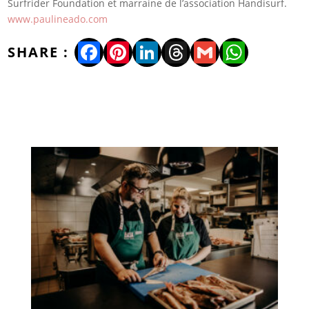
Surfrider Foundation et marraine de l’association Handisurf.
www.paulineado.com
Facebook
Pinterest
LinkedIn
Threads
Gmail
WhatsA