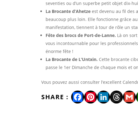
seventies ou d’un superbe petit objet dix-h
La Brocante d’Ahetze
est devenu au fil des
beaucoup plus loin. Elle fonctionne grâce au
manifestation, tiennent à tour de rôle un st
Fête des brocs de Port-de-Lanne.
Là on sor
vous incontournable pour les professionnels
énorme fête !
La Brocante de L’Untxin.
Cette brocante cib
passe le 1er Dimanche de chaque mois et on 
Vous pouvez aussi consulter l’excellent Calend
Facebook
Pinterest
LinkedI
Thre
Gm