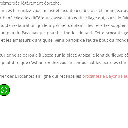
uitième très légèrement ébréché.
 années le rendez-vous mensuel incontournable des chineurs venu
x bénévoles des différentes associations du village qui, outre le fa
and de restauration qui leur permet d’obtenir des recettes supplém
t un peu du Pays basque pour les Landes du sud. Cette brocante gé
 et les amateurs d’antiquité venu parfois de l’autre bout du mon
ourienne se déroule à Socoa sur la place Arbiza le long du fleuve c
peut dire que c’est un rendez-vous incontournables pour les chin
rier des Brocantes en ligne qui recense les
brocantes à Bayonne a
n
ads
ail
WhatsApp