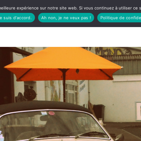
eilleure expérience sur notre site web. Si vous continuez à utiliser ce
je suis d'accord.
Ah non, je ne veux pas !
Politique de confide
TUDIO
FÊTES BASQUES
À MANGER
CÔTÉ SORTIES
GREEN