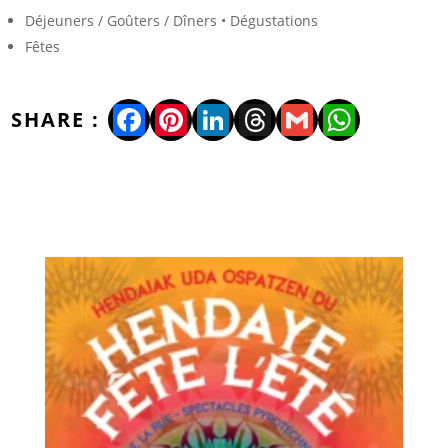
Déjeuners / Goûters / Dîners • Dégustations
Fêtes
Facebook
Pinterest
LinkedIn
Threads
Gmail
WhatsA