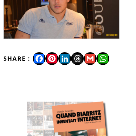
Facebook
Pinterest
LinkedIn
Threads
Gmail
WhatsA