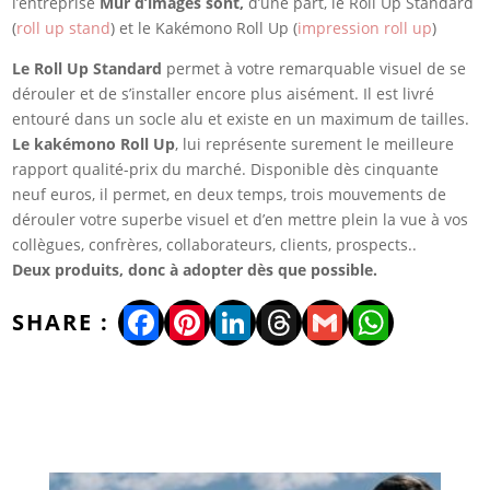
l’entreprise
Mur d’images sont,
d’une part, le Roll Up Standard
(
roll up stand
) et le Kakémono Roll Up (
impression roll up
)
Le Roll Up Standard
permet à votre remarquable visuel de se
dérouler et de s’installer encore plus aisément. Il est livré
entouré dans un socle alu et existe en un maximum de tailles.
Le kakémono Roll Up
, lui représente surement le meilleure
rapport qualité-prix du marché. Disponible dès cinquante
neuf euros, il permet, en deux temps, trois mouvements de
dérouler votre superbe visuel et d’en mettre plein la vue à vos
collègues, confrères, collaborateurs, clients, prospects..
Deux produits, donc à adopter dès que possible.
Facebook
Pinterest
LinkedIn
Threads
Gmail
WhatsA