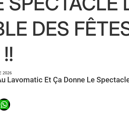
 SPECTACLE 
LE DES FÊTE
!!
E 2026
Au Lavomatic Et Ça Donne Le Spectacle
n
ads
ail
WhatsApp