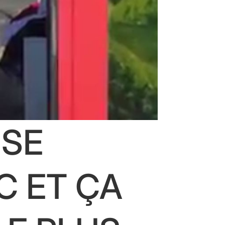
 SE
C ET ÇA