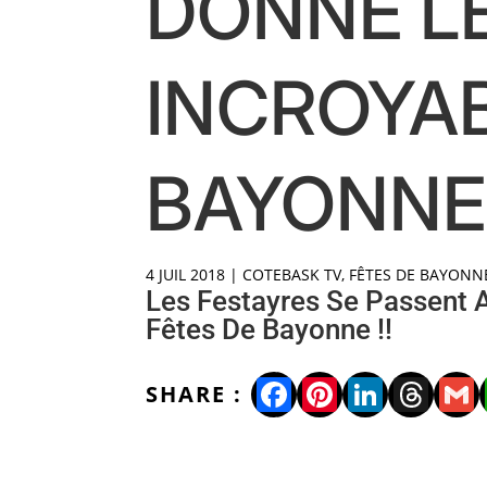
DONNE LE
INCROYAB
BAYONNE 
4 JUIL 2018
|
COTEBASK TV
,
FÊTES DE BAYONN
Les Festayres Se Passent 
Fêtes De Bayonne !!
Facebook
Pinterest
LinkedI
Thre
Gm