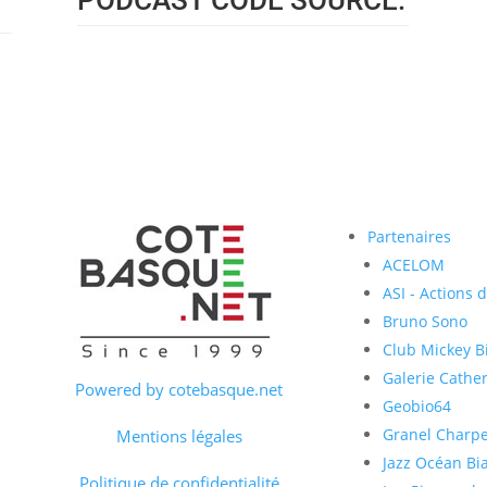
PODCAST CODE SOURCE.
Partenaires
ACELOM
ASI - Actions 
Bruno Sono
Club Mickey Bi
Galerie Cather
Powered by cotebasque.net
Geobio64
Granel Charp
Mentions légales
Jazz Océan Bia
Politique de confidentialité