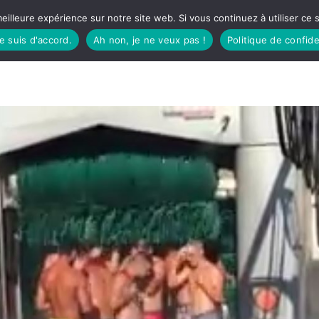
eilleure expérience sur notre site web. Si vous continuez à utiliser ce
je suis d'accord.
Ah non, je ne veux pas !
Politique de confide
TUDIO
FÊTES BASQUES
À MANGER
CÔTÉ SORTIES
GREEN