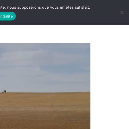
 site, nous supposerons que vous en êtes satisfait.
ntialité
 LIFE
LES RACINES