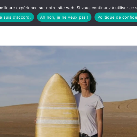
eilleure expérience sur notre site web. Si vous continuez à utiliser ce
je suis d'accord.
Ah non, je ne veux pas !
Politique de confide
TUDIO
FÊTES BASQUES
À MANGER
CÔTÉ SORTIES
GREEN