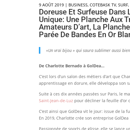
9 AOÛT 2019
|
BUSINESS
,
COTEBASK TV
,
SURF
Doreuse Et Surfeuse Dans 
Unique: Une Planche Aux Tr
Amateurs D’art, La Planche
Parée De Bandes En Or Bla
«Un vrai bijou » qui saura sublimer aussi bie
De Charlotte Bernado à GolDea…
C’est lors d’un salon des métiers d’art que Cha
apprentissage en dorure, elle développa son 
Suite à ces dix années passées sur Paris, le ma
Saint-Jean-de-Luz
pour décliner la feuille d’or
C’est ainsi que GolDea vit le jour: issue de la f
En 2019, Charlotte crée son entreprise GolDea 
Passionnée de sports de glisse, elle se lance u