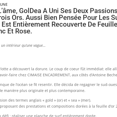
,
UNE
L’âme, GolDea A Uni Ses Deux Passion
ois Ors. Aussi Bien Pensée Pour Les S
 Est Entièrement Recouverte De Feuille
nc Et Rose.
n un intérieur qu’une vague…
rlotte a découvert la dorure. Le coup de coeur fût immédiat: elle al
savoir-faire chez CIMAISE ENCADREMENT, aux côtés d’Antoine Beche
nque de l’océan se fit resentir. Elle décida de regagner le sud-oues
 de manière plus originale et plus contemporaine.
usion des termes anglais « gold » (or) et « sea » (mer).
proposant des prestations et compositions dorées à la feuille d’or 
n défi : réaliser une planche de surf entièrement dorée.