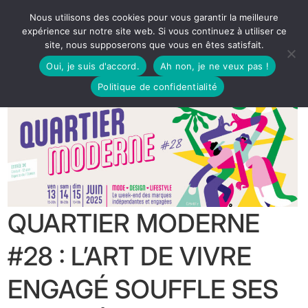
Nous utilisons des cookies pour vous garantir la meilleure
expérience sur notre site web. Si vous continuez à utiliser ce
site, nous supposerons que vous en êtes satisfait.
Oui, je suis d'accord.
Ah non, je ne veux pas !
Politique de confidentialité
QUARTIER MODERNE
#28 : L’ART DE VIVRE
ENGAGÉ SOUFFLE SES