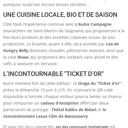
quelques surprises encore tenues secrètes…
UNE CUISINE LOCALE, BIO ET DE SAISON
Côté food, l’expérience continue avec
L’Autre Campagne
(maraîchers de Saint-Martin-de-Seignanx), qui proposeront à la
fois leurs produits et des assiettes créatives issues de leur
production. La buvette, quant à elle, sera animée par
Léa de
Hungry Belly
(boissons chaudes, pâtisseries maison), ainsi que
la cave
Waaa
, qui proposera des cocktails sans alcool et des
softs à savourer en terrasse.
L’INCONTOURNABLE "TICKET D’OR"
Autre moment fort de cette édition : le
tirage du “Ticket d’or”
,
prévu le dimanche 15 juin à 21h. En scannant le QR code
disponible à l’entrée, chaque visiteur pourra tenter sa chance
pour remporter un
cadeau d’exception
offert par deux
partenaires de prestige :
l’hôtel Kaliko de Bidart
et
le
concessionnaire Lexus Clim de Bassussarry
.
Et pour les plus connectés,
un jeu concours Instagram
est