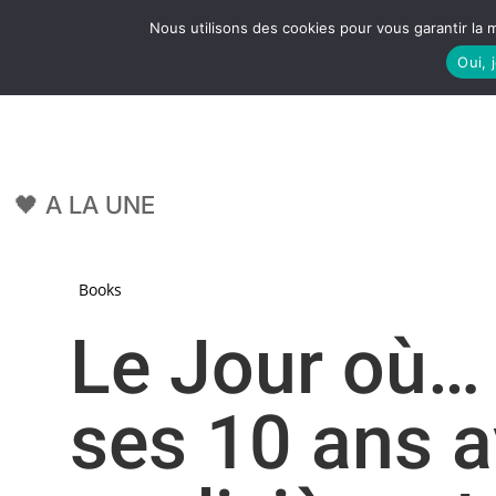
Nous utilisons des cookies pour vous garantir la m
Oui, 
LE S
🖤 A LA UNE
Books
Le Jour où… 
ses 10 ans 