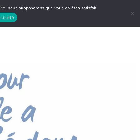
 site, nous supposerons que vous en êtes satisfait.
ntialité
 LIFE
LES RACINES