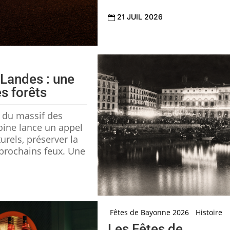
21 JUIL 2026

 Landes : une
s forêts
e du massif des
oine lance un appel
turels, préserver la
 prochains feux. Une
Fêtes de Bayonne 2026
Histoire
Les Fêtes de