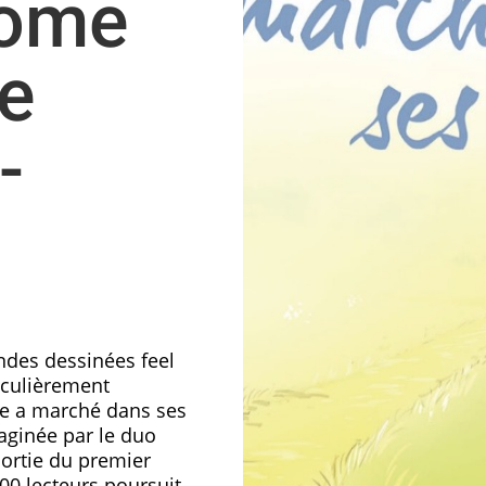
tome
se
-
ndes dessinées feel
iculièrement
le a marché dans ses
aginée par le duo
sortie du premier
00 lecteurs poursuit