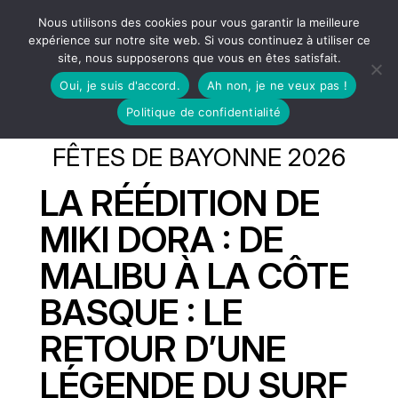
Nous utilisons des cookies pour vous garantir la meilleure
expérience sur notre site web. Si vous continuez à utiliser ce
site, nous supposerons que vous en êtes satisfait.
Oui, je suis d'accord.
Ah non, je ne veux pas !
Politique de confidentialité
FÊTES DE BAYONNE 2026
LA RÉÉDITION DE
MIKI DORA : DE
MALIBU À LA CÔTE
BASQUE : LE
RETOUR D’UNE
LÉGENDE DU SURF